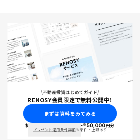
不動産投資はじめてガイド
RENOSY会員限定で無料公開中！
まずは資料をみてみる
※
初回面談で
ポイント
50,000
円分
PayPay
プレゼント適用条件詳細
※条件・上限あり