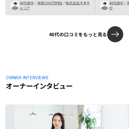
40代前半
/
年収1000万円台
/
株式会社ネオキ
40代前半
/
方のフォローアップが手厚く、スムーズに
介され、低金
ャリア
行
契約まで至りました。
ら。若い担当
ナーをしっか
40代の口コミをもっと見る
OWNER INTERVIEWS
オーナーインタビュー