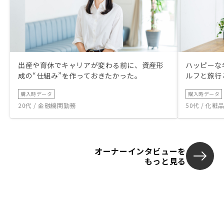
出産や育休でキャリアが変わる前に、資産形
ハッピーな
成の“仕組み”を作っておきたかった。
ルフと旅行
購入時データ
購入時データ
20代 / 金融機関勤務
50代 / 化
オーナーインタビューを
もっと見る