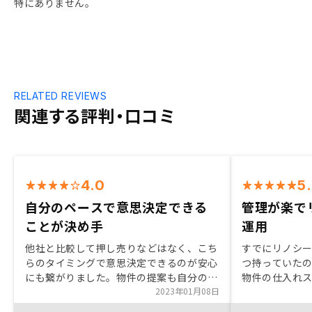
特にありません。
RELATED REVIEWS
関連する評判・口コミ
4.0
5
自分のペースで意思決定できる
管理が楽で
ことが決め手
運用
他社と比較して押し売りなどはなく、こち
すでにリノシー
らのタイミングで意思決定できるのが安心
つ持っていた
にも繋がりました。物件の提案も自分の意
物件の仕入れ
向に沿った物件が多く、決めやすかったで
2023年01月08日
手、担当者の
す。また契約までの流れも営業担当以外の
なかで、新た