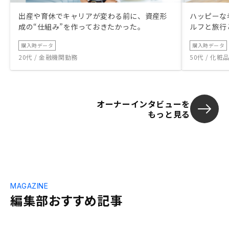
出産や育休でキャリアが変わる前に、資産形
ハッピーな
成の“仕組み”を作っておきたかった。
ルフと旅行
購入時データ
購入時データ
20代 / 金融機関勤務
50代 / 化
オーナーインタビューを
もっと見る
MAGAZINE
編集部おすすめ記事