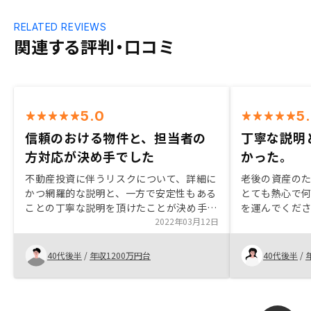
RELATED REVIEWS
関連する評判・口コミ
5.0
5
信頼のおける物件と、担当者の
丁寧な説明
方対応が決め手でした
かった。
不動産投資に伴うリスクについて、詳細に
老後の資産の
かつ網羅的な説明と、一方で安定性もある
とても熱心で
ことの丁寧な説明を頂けたことが決め手と
を運んでくだ
なった。契約までの手続きでは、ラインで
2022年03月12日
て頂けたので
タイムリーにフォローアップをして頂け
ることができ
た。 いろんな物件を紹介して頂く中で、
しい物件をお
40代後半
/
年収1200万円台
40代後半
/
投資対象を選定するポイントや着眼点を丁
寧に教えて頂けたことなど。