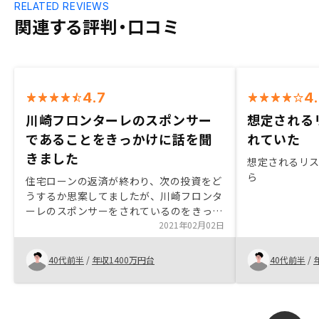
RELATED REVIEWS
関連する評判・口コミ
4.7
4
川崎フロンターレのスポンサー
想定される
であることをきっかけに話を聞
れていた
きました
想定されるリ
ら
住宅ローンの返済が終わり、次の投資をど
うするか思案してましたが、川崎フロンタ
ーレのスポンサーをされているのをきっか
けに話を聞こうと思いました。初めての不
2021年02月02日
動産投資だったので、かなり不安が有りま
したが、説明を丁寧にして頂いたのと、い
40代前半
/
年収1400万円台
40代前半
/
い物件を紹介してもらったので購入に踏み
切りました。ここまでは満足してました
が、購入後に他の誰かを紹介する様、強く
言われたのが大変残念でした。面談時に紹