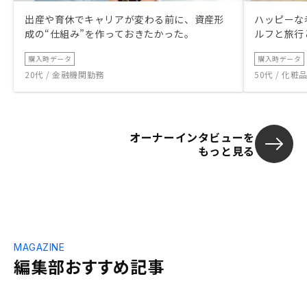
出産や育休でキャリアが変わる前に、資産形
ハッピーな
成の“仕組み”を作っておきたかった。
ルフと旅行
購入時データ
購入時データ
20代 / 金融機関勤務
50代 / 化
オーナーインタビューを
もっと見る
MAGAZINE
編集部おすすめ記事