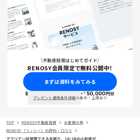
不動産投資はじめてガイド
RENOSY会員限定で無料公開中！
まずは資料をみてみる
※
初回面談で
ポイント
50,000
円分
PayPay
プレゼント適用条件詳細
※条件・上限あり
TOP
RENOSY不動産投資
お客様の声
RENOSY（リノシー）の評判・口コミ
アプリで一括管理できる手軽さ、1K/1Rの小粒感が