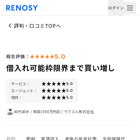
ログイン
評判・口コミTOPへ
5.0
総合評価：
借入れ可能枠限界まで買い増し
サービス：
5.0
エージェント：
5.0
物件：
5.0
40代前半
/
年収1000万円台
/
ラクスル株式会社
目的
節税、 家賃収入、 老後の年金対策、 生命保険代