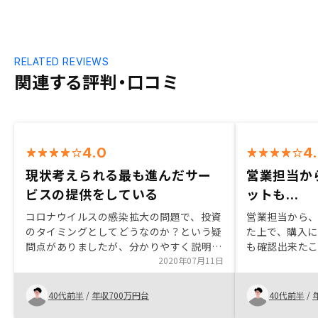
RELATED REVIEWS
関連する評判・口コミ
4.0
4
現状考えられる最も進んだサー
営業担当か
ビスの提供をしている
ットも...
コロナウイルスの感染拡大の問題で、投資
営業担当から
のタイミングとしてどうなのか？という疑
た上で、購入
問点がありましたが、分かりやすく説明し
も確認出来たこ
ていただいて決断できました。複数物件の
2020年07月11日
決意となった
候補がある中で、どちらを選択したら良い
で、地図上で
か分からない、という現実があり、セール
ような工夫が
40代前半
/
年収700万円台
40代前半
/
スの方のお考えが一番決め手となりまし
思います。