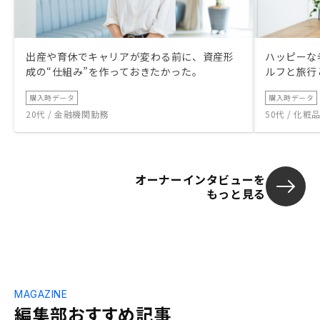
出産や育休でキャリアが変わる前に、資産形
ハッピーな
成の“仕組み”を作っておきたかった。
ルフと旅行
購入時データ
購入時データ
20代 / 金融機関勤務
50代 / 化
オーナーインタビューを
もっと見る
MAGAZINE
編集部おすすめ記事