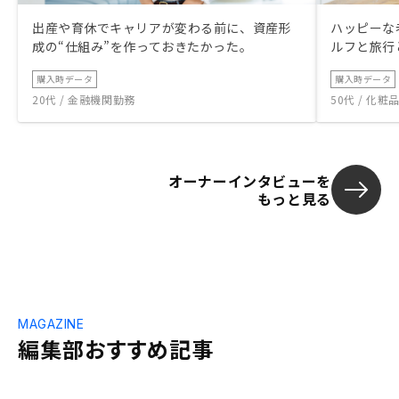
出産や育休でキャリアが変わる前に、資産形
ハッピーな
成の“仕組み”を作っておきたかった。
ルフと旅行
購入時データ
購入時データ
20代 / 金融機関勤務
50代 / 化
オーナーインタビューを
もっと見る
MAGAZINE
編集部おすすめ記事