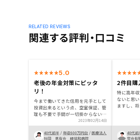
RELATED REVIEWS
関連する評判・口コミ
5.0
老後の年金対策にピッタ
2件目購
リ！
特に高年収
ないと思い
今まで働いてきた信用を元手として
ますし、将
投資出来るという点、空室保証、管
ます。物件
理も不要で手間が一切掛からないと
が、ある程
いう点が看護師の私にピッタリだと
2023年02月14日
ます。購入
感じた。 年金対策として開始した
てやって頂
40代前半
/
年収600万円台
/
医療法人
40代前
が、生命保険の代わりになる点も良
もおすすめ
社団 恵有会 緑協和病院
究会有