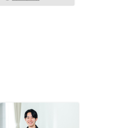
の不動産サイトと比べていくとより
理解が深まる。物件価格が基本的に
割高。