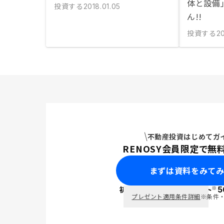
体と設備
投資する
2018.01.05
ん!!
投資する
2
不動産投資はじめてガ
RENOSY会員限定で無
まずは資料をみて
※
初回面談で
ポイント
5
PayPay
プレゼント適用条件詳細
※条件