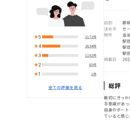
目的
節
決め手
セ
物件
追
5
2172件
駅徒
4
3634件
駅徒
駅徒
3
1192件
掲載日
20
2
85件
1
1件
総評
全ての評価を見る
最初にきっか
手意識があっ
自身のポート
ていると感じ