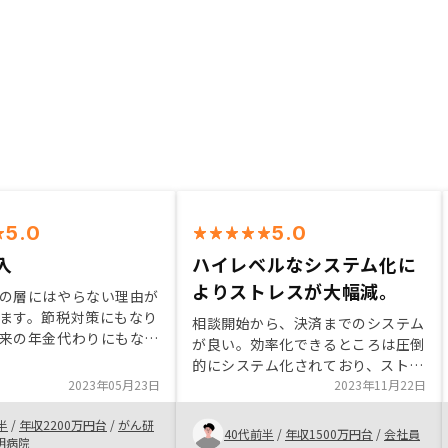
5.0
5.0
入
ハイレベルなシステム化に
よりストレスが大幅減。
の層にはやらない理由が
ます。節税対策にもなり
相談開始から、決済までのシステム
来の年金代わりにもなり
が良い。効率化できるところは圧倒
は色々紹介して頂けます
的にシステム化されており、ストレ
度選んだ方が良いと思い
2023年05月23日
スがないところ。また、担当の若尾
2023年11月22日
の手間はほとんどなく全
さんには、こちらの困った際にも的
けるので時間が無い方に
半
/
年収2200万円台
/
がん研
確な先導をして、頂き、良い進め方
40代前半
/
年収1500万円台
/
会社員
です。
明病院