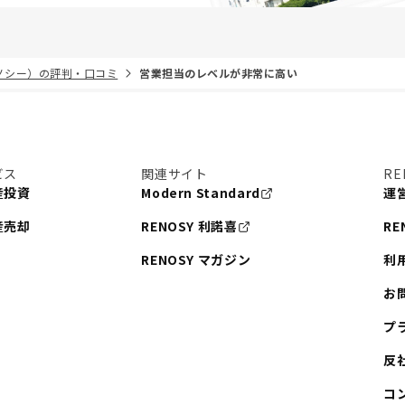
リノシー）の評判・口コミ
営業担当のレベルが非常に高い
ビス
関連サイト
RE
産投資
Modern Standard
運
産売却
RENOSY 利諾喜
RE
RENOSY マガジン
利
お
プ
反
コ