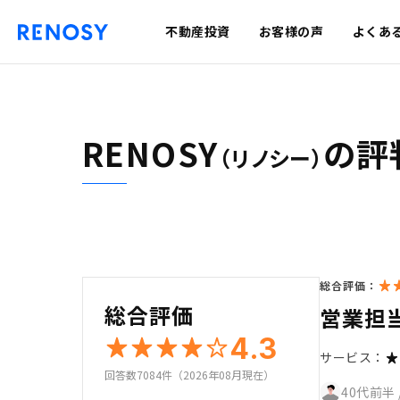
不動産投資
お客様の声
よくあ
RENOSY
の評
（リノシー）
総合評価：
総合評価
営業担
4.3
サービス：
回答数7084件（2026年08月現在）
40代前半