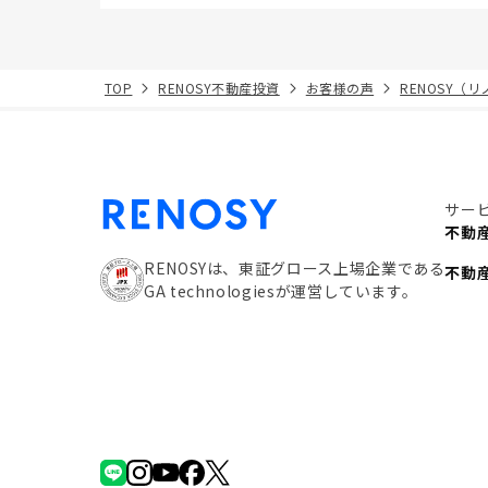
TOP
RENOSY不動産投資
お客様の声
RENOSY（
サー
不動
RENOSYは、東証グロース上場企業である
不動
GA technologiesが運営しています。