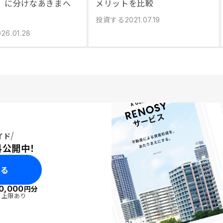
」に分けなあきまへ
メリットを比較
投資する
2021.07.19
026.01.28
イド
料公開中！
みる
0,000
円分
・上限あり