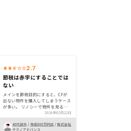
2.7
節税は赤字にすることでは
ない
メインを節税目的にすると、CFが
出ない物件を購入してしまうケース
が多い。 リノシーで物件を見る目
や手続きの流れを理解していくのは
2026年02月22日
アプリ充実で実施しやすいため、初
40代前半
/
年収800万円台
/
株式会社
心者はオススメできる。 楽待や他
テクノアドバンス