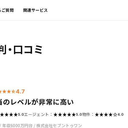
るご質問
関連サービス
判・口コミ
4.7
当のレベルが非常に高い
エージェント：
物件：
5.0
5.0
4.0
/
年収6000万円台
/
株式会社セブントゥワン