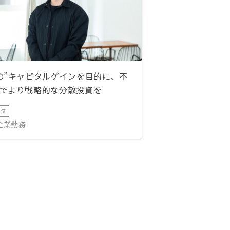
の”キャピタルゲインを目的に、不
でより戦略的な分散投資を
ータ
IT企業勤務