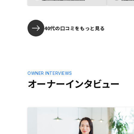
い。また、資産が残るという点は老
後の安心材料となると考えた。 手
続きもスムーズで不安な点は質問す
ると直ぐに答えて下さり安心して進
めることが出来た。
40代の口コミをもっと見る
OWNER INTERVIEWS
オーナーインタビュー