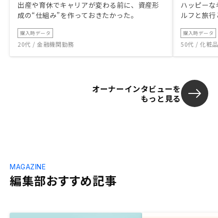
出産や育休でキャリアが変わる前に、資産形
ハッピーな
成の“仕組み”を作っておきたかった。
ルフと旅行
購入時データ
購入時データ
20代 / 金融機関勤務
50代 / 化
オーナーインタビューを
もっと見る
MAGAZINE
編集部おすすめ記事