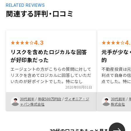
RELATED REVIEWS
関連する評判・口コミ
4.3
4
リスクを含めたロジカルな回答
元手が少な
が好印象だった
的
エージェントの方がこちらの質問に対して
不動産投資は
リスクを含めてロジカルに回答していただ
利点で自身の
いたのが好ポイントでした。特になし
点でした。特
2020年08月01日
のが機動的に
良かったです
30代前半
/
年収500万円台
/
ヴィオニア・ジ
30代前半
/
用できるのは
ャパン株式会社
株式会社
30代の口コミをもっと見る