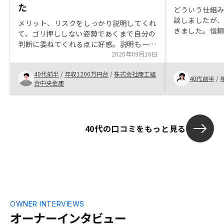
た
どういう仕組
談しましたが
メリット、リスクをしっかり説明してくれ
きました。信
て、ゴリ押ししない姿勢であくまで自分の
し、本当にこ
判断に委ねてくれる点に好感。説明も一方
か？と、決定
的ではなく、こちらの理解度を逐次確認し
2020年09月16日
が、皆さんの
ながら進めてくれた点も良いです。特にな
ます。
40代前半
/
年収1200万円台
/
株式会社商工組
し
40代前半
/
合中央金庫
40代の口コミをもっと見る
OWNER INTERVIEWS
オーナーインタビュー