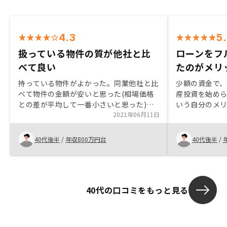
4.3
5
扱っている物件の質が他社と比
ローンをフ
べて良い
たのがメリ
持っている物件がよかった。同業他社と比
少額の資金で
べて物件の金額が安いと思った(相場価格
産投資を始め
との差が平均して一番小さいと思った)。
いう自分のメ
管理費用等の運用コストが一番安いと思っ
2021年06月11日
と思っていたの
た。購入後のコンサル(売却タイミングの
生命保険代わ
コンサル等)を密に行っていただけるとも
も考えて購入
40代後半
/
年収800万円台
40代後半
/
のすごく良い。
40代の口コミをもっと見る