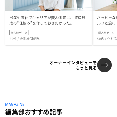
出産や育休でキャリアが変わる前に、資産形
ハッピーな
成の“仕組み”を作っておきたかった。
ルフと旅行
購入時データ
購入時データ
20代 / 金融機関勤務
50代 / 化
オーナーインタビューを
もっと見る
MAGAZINE
編集部おすすめ記事