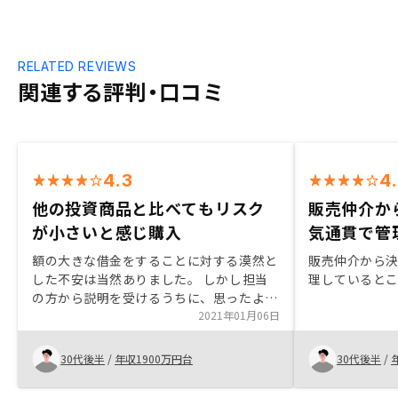
RELATED REVIEWS
関連する評判・口コミ
4.3
4
他の投資商品と比べてもリスク
販売仲介か
が小さいと感じ購入
気通貫で管
額の大きな借金をすることに対する漠然と
販売仲介から
した不安は当然ありました。 しかし担当
理していると
の方から説明を受けるうちに、思ったより
もリスクが小さく、またそのリスクも比較
2021年01月06日
的コントロールできる範囲だと感じたので
購入に至りました。他の投資商品よりも短
30代後半
/
年収1900万円台
30代後半
/
期的な利益はありませんが、長期的に見れ
ば、生命保険や年金としてかなり有効な手