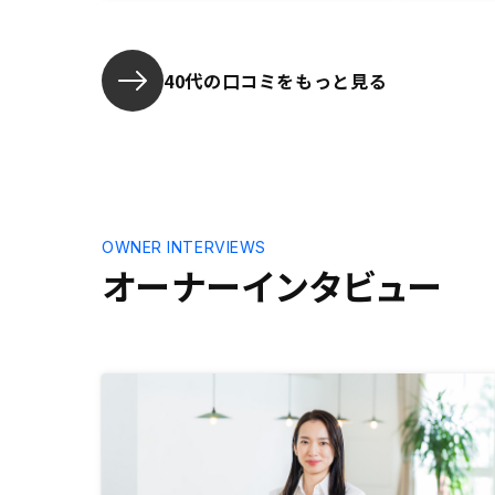
合致する物件が出てきたため
Renosyでの購入を決断した。物件
の購入を決めた際の手続きに非常に
時間がかかり、何度も電話でやりと
40代の口コミをもっと見る
りした。 購入が決まった後の貴社
側のオペレーションは定型だと思わ
れるため、定型のマニュアル等を作
成した上でスピーディに対応できる
ことが望ましいと思料する。
OWNER INTERVIEWS
オーナーインタビュー