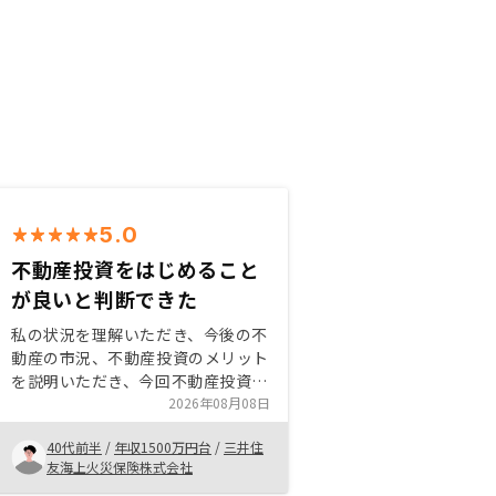
5.0
不動産投資をはじめること
が良いと判断できた
私の状況を理解いただき、今後の不
動産の市況、不動産投資のメリット
を説明いただき、今回不動産投資を
することが良いと判断できたため。
2026年08月08日
アプリで管理もでき、デジタル化も
40代前半
/
年収1500万円台
/
三井住
進んでいて不動産投資がはじめやす
友海上火災保険株式会社
かったです。