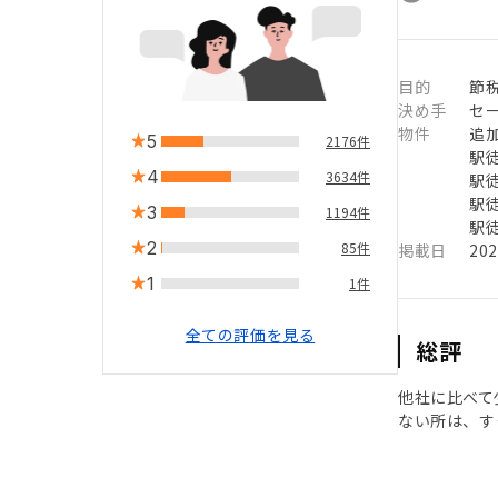
目的
節
決め手
セ
物件
追
5
2176件
駅徒
4
3634件
駅徒
駅徒
3
1194件
駅徒
2
85件
掲載日
20
1
1件
全ての評価を見る
総評
他社に比べて
ない所は、す