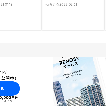
投資する
21.01.19
2023.02.21
イド
料公開中！
みる
0,000
円分
・上限あり