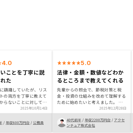
4.0
5.0
ないことを丁寧に説
法律・金額・数値などわか
くれた
るところまで教えてくれる
に躊躇していたが、リス
先輩からの照会で、節税対策と税
トの両方を丁寧に教えて
金・投資の仕組みを改めて理解する
からないことに対しても
ために始めたいと考えました。 そ
てくださったりしたの
2025年10月14日
のうえで、RENOSYは非常に丁寧に
2025年12月28日
と思うことができまし
教えてくることからお勧めする。
40代前半
/
年収2200万円台
/
アクセ
、時間にも融通を聞かせ
また、物件としても、非常に多くの
半
/
年収600万円台
/
公務員
ンチュア株式会社
対応してくれました。
物件数をお持ちであることから十分