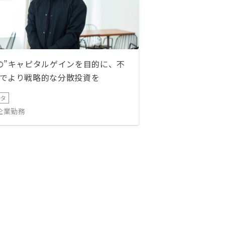
の”キャピタルゲインを目的に、不
でより戦略的な分散投資を
ータ
IT企業勤務