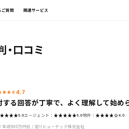
るご質問
関連サービス
判・口コミ
4.7
対する回答が丁寧で、よく理解して始め
エージェント：
物件：
5.0
5.0
4.0
/
年収900万円台
/
淀川ヒューテック株式会社