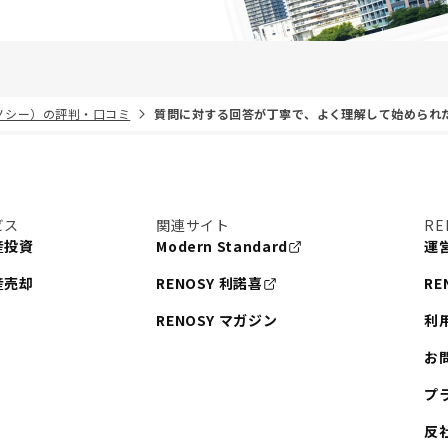
リノシー）の評判・口コミ
質問に対する回答が丁寧で、よく理解して始められ
ビス
関連サイト
RE
産投資
Modern Standard
運
産売却
RENOSY 利諾喜
RE
RENOSY マガジン
利
お
プ
反