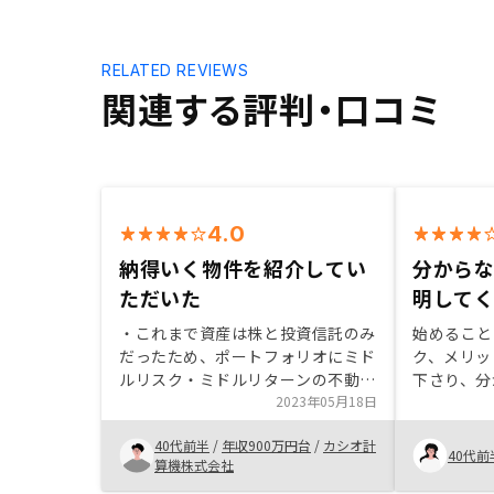
RELATED REVIEWS
関連する評判・口コミ
4.0
納得いく物件を紹介してい
分から
ただいた
明して
・これまで資産は株と投資信託のみ
始めること
だったため、ポートフォリオにミド
ク、メリッ
ルリスク・ミドルリターンの不動産
下さり、分
を加えることを考え始めた。 ・そ
2023年05月18日
相談に乗っ
れなりにメジャーな路線の駅徒歩
で、やろう
40代前半
/
年収900万円台
/
カシオ計
2〜3分の物件であれば資産価値が
た。 また
40代前
算機株式会社
落ちないと考えており、その要望に
てくれて、