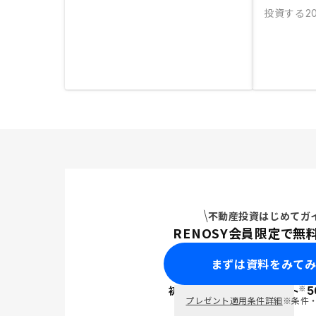
投資する
20
不動産投資はじめてガ
RENOSY会員限定で無
まずは資料をみて
※
初回面談で
ポイント
5
PayPay
プレゼント適用条件詳細
※条件