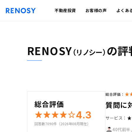
不動産投資
お客様の声
よくあ
RENOSY
の評
（リノシー）
総合評価：
総合評価
質問に
4.3
サービス：
回答数7090件（2026年08月現在）
40代前半