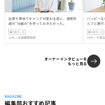
出産や育休でキャリアが変わる前に、資産形
ハッピーな
成の“仕組み”を作っておきたかった。
ルフと旅行
購入時データ
購入時データ
20代 / 金融機関勤務
50代 / 化
オーナーインタビューを
もっと見る
MAGAZINE
編集部おすすめ記事