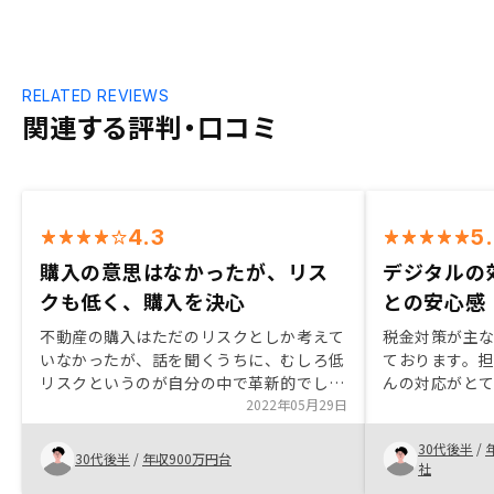
RELATED REVIEWS
関連する評判・口コミ
4.3
5
購入の意思はなかったが、リス
デジタルの
クも低く、購入を決心
との安心感
不動産の購入はただのリスクとしか考えて
税金対策が主
いなかったが、話を聞くうちに、むしろ低
ております。
リスクというのが自分の中で革新的でし
んの対応がと
た。 過去の事例（リーマンショック、コ
2022年05月29日
聞いてくださ
ロナショック）を交えて、株価は暴落した
極力全てがオ
30代後半
/
ものの家賃は変わらないというのが、賃貸
っていること
30代後半
/
年収900万円台
社
にするものとしては一番説得力がありまし
ら、スムーズ