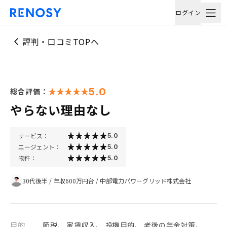
ログイン
評判・口コミTOPへ
5.0
総合評価：
やらない理由なし
サービス：
5.0
エージェント：
5.0
物件：
5.0
30代後半
/
年収600万円台
/
中部電力パワーグリッド株式会社
目的
節税、 家賃収入、 投機目的、 老後の年金対策、