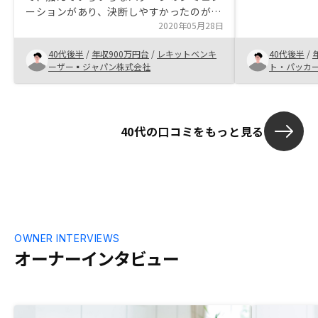
資、手続き、
ーションがあり、決断しやすかったのが決
ないと考える
め手。担当の知識向上を求めます。
2020年05月28日
RENOSYは
る仕組みがあ
40代後半
/
年収900万円台
/
レキットベンキ
40代後半
/
ン大屋には最
ーザー▪ジャパン株式会社
ト・パッカ
なりました。(
すが)アプリか
成出来たり、
かるので、セ
40代の口コミをもっと見る
あれば教えて
OWNER INTERVIEWS
オーナーインタビュー