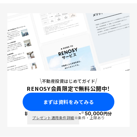
不動産投資はじめてガイド
RENOSY会員限定で無料公開中！
まずは資料をみてみる
※
初回面談で
ポイント
50,000
円分
PayPay
プレゼント適用条件詳細
※条件・上限あり