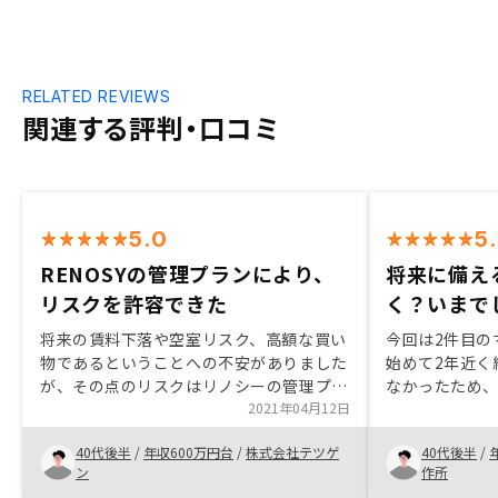
RELATED REVIEWS
関連する評判・口コミ
5.0
5
RENOSYの管理プランにより、
将来に備え
リスクを許容できた
く？いまで
将来の賃料下落や空室リスク、高額な買い
今回は2件目の
物であるということへの不安がありました
始めて2年近く
が、その点のリスクはリノシーの管理プラ
なかったため、
ンや物件選定により許容でき、投資物件の
2021年04月12日
を、と考えて
年間収支のシミュレーションで物件購入後
対策のため、
40代後半
/
年収600万円台
/
株式会社テツゲ
40代後半
/
の確認が出来てイメージが具体化できた。
ったので、一
ン
作所
わからない事があればいつでも担当者に連
べきと考えた