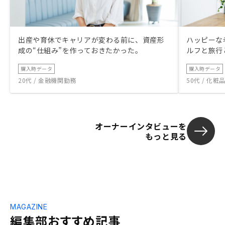
出産や育休でキャリアが変わる前に、資産形
ハッピーな
成の“仕組み”を作っておきたかった。
ルフと旅行
購入時データ
購入時データ
20代 / 金融機関勤務
50代 / 化
オーナーインタビューを
もっと見る
MAGAZINE
編集部おすすめ記事