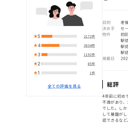
目的
老後
決め手
セ
物件
初
5
2172件
駅徒
4
3634件
駅徒
駅徒
3
1192件
掲載日
20
2
85件
1
1件
総評
全ての評価を見る
4年前に初め
不満があり、
でした。しか
して基盤がし
認できるなど