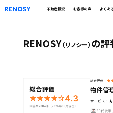
不動産投資
お客様の声
よくあ
RENOSY
の評
（リノシー）
総合評価：
総合評価
物件管
4.3
サービス：
回答数7084件（2026年08月現在）
30代後半