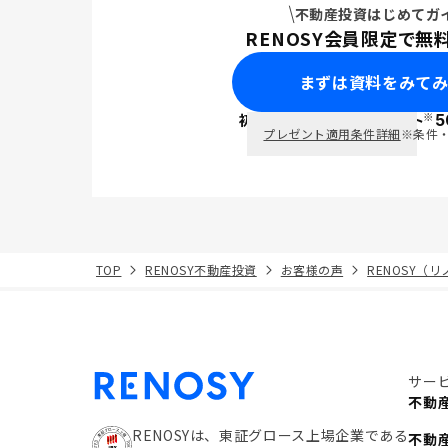
不動産投資はじめてガ
RENOSY会員限定で無
まずは資料をみて
※
初回面談で
ポイント
5
PayPay
プレゼント適用条件詳細
※条件
TOP
RENOSY不動産投資
お客様の声
RENOSY（
サー
不動
RENOSYは、東証グロース上場企業である
不動