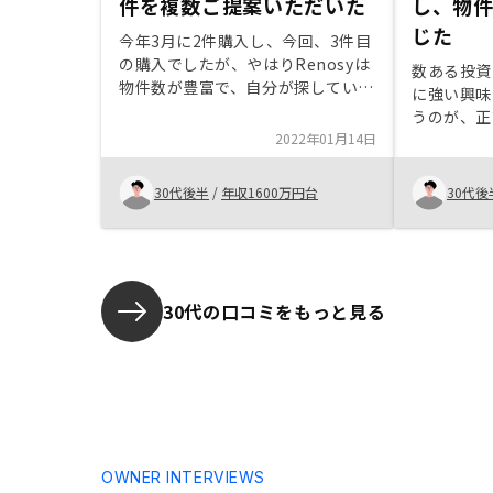
件を複数ご提案いただいた
し、物
じた
今年3月に2件購入し、今回、3件目
の購入でしたが、やはりRenosyは
数ある投資
物件数が豊富で、自分が探していた
に強い興味
条件で複数ご提案いただいたので、
うのが、正
満足です。また、その中でも営業担
2022年01月14日
担当者のお
当の方が、率直におすすめする物件
き家のリス
を明示いただき、納得感のある購入
ォーカスす
30代後半
/
年収1600万円台
30代後
につながりました。
お持ちであ
おすすめし
30代の口コミをもっと見る
OWNER INTERVIEWS