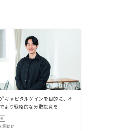
の”キャピタルゲインを目的に、不
でより戦略的な分散投資を
ータ
IT企業勤務