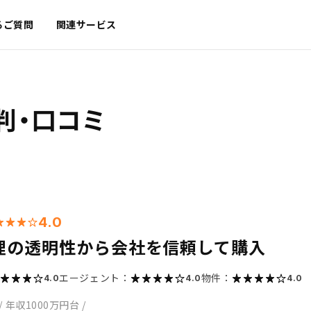
るご質問
関連サービス
判・口コミ
4.0
理の透明性から会社を信頼して購入
エージェント：
物件：
4.0
4.0
4.0
/
年収1000万円台
/