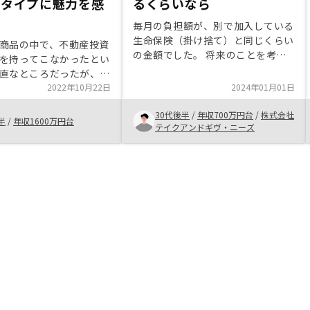
件タイプに魅力を感
るくらいなら
毎月の負担額が、別で加入している
生命保険（掛け捨て）と同じくらい
商品の中で、不動産投資
の金額でした。 将来のことを考え
を持ってこなかったとい
ると、掛け捨ての生命保険に加入し
直なところだったが、ご
続けるくらいであれば、不動産投資
話を聞いて、値崩れ・空
2022年10月22日
2024年01月01日
していた方がメリットを感じられま
クの低い物件タイプにフ
した。 複数物件を持つことによ
30代後半
/
年収700万円台
/
株式会社
る等、合理的なモデルを
半
/
年収1600万円台
り、そのメリットはより感じられる
テイクアンドギヴ・ニーズ
ることがわかった。広く
と思うので、余裕が出れば検討した
たい。
いと思うくらいです。