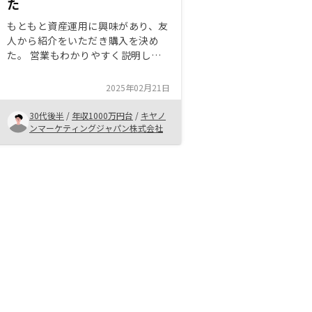
た
もともと資産運用に興味があり、友
人から紹介をいただき購入を決め
た。 営業もわかりやすく説明して
いただき、理解が深まった。 業界
No1であることも魅力だった。 今
2025年02月21日
後も余力があれば、物件を増やして
いきたいと思う。
30代後半
/
年収1000万円台
/
キヤノ
ンマーケティングジャパン株式会社