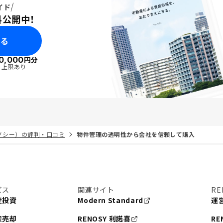
イド
料公開中！
みる
0,000
円分
・上限あり
リノシー）の評判・口コミ
物件管理の透明性から会社を信頼して購入
ビス
関連サイト
RE
産投資
Modern Standard
運
産売却
RENOSY 利諾喜
RE