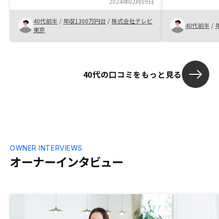
聞きました。 最初から比較の為だとお伝
2024年02月09日
投資なのか、
えしましたが、一切嫌な顔もせず誠実に対
たが、回数を
40代前半
/
年収1300万円台
/
株式会社テレビ
応して頂けました。 不動産なので物件価
解が深まりまし
40代前半
/
東京
値の値下がりなど不安な点もありました
ばそうではな
が、1つ1つデータをもとに論理的に説明
してくれる体
してもらえたので不安を取り除くことがで
てみようかな
きました。 面談もオンラインで行えたの
40代の口コミをもっと見る
でスケジュール調整もしやすく非常に助か
りました。
OWNER INTERVIEWS
オーナーインタビュー