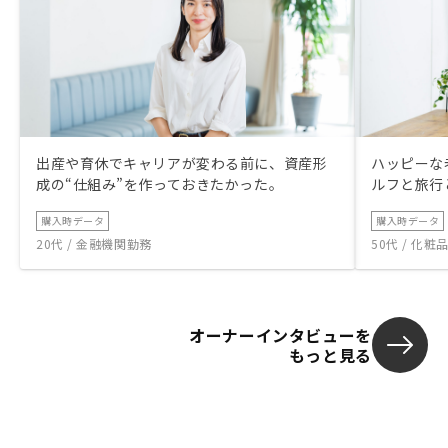
出産や育休でキャリアが変わる前に、資産形
ハッピーな
成の“仕組み”を作っておきたかった。
ルフと旅行
購入時データ
購入時データ
20代 / 金融機関勤務
50代 / 化
オーナーインタビューを
もっと見る