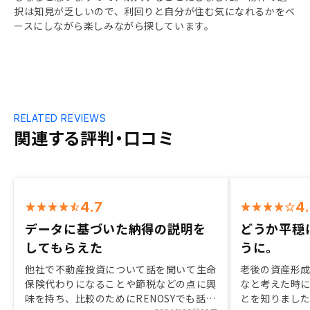
択は知見が乏しいので、利回りと自分が住む気になれるかをベ
ースにしながら楽しみながら探しています。
RELATED REVIEWS
関連する評判・口コミ
4.7
4
データに基づいた納得の説明を
どうか平穏
してもらえた
うに。
他社で不動産投資について話を聞いて生命
老後の資産形
保険代わりになることや節税などの点に興
なと考えた時
味を持ち、比較のためにRENOSYでも話を
とを知りました