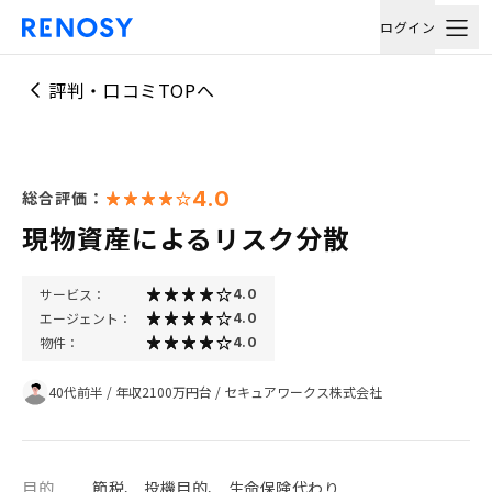
ログイン
評判・口コミTOPへ
4.0
総合評価：
現物資産によるリスク分散
サービス：
4.0
エージェント：
4.0
物件：
4.0
40代前半
/
年収2100万円台
/
セキュアワークス株式会社
目的
節税、 投機目的、 生命保険代わり