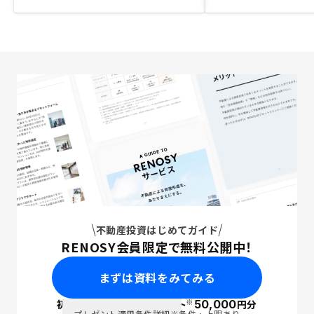
不動産投資はじめてガイド
RENOSY会員限定で無料公開中！
まずは資料をみてみる
※
初回面談で
ポイント
50,000
円分
PayPay
プレゼント適用条件詳細
※条件・上限あり