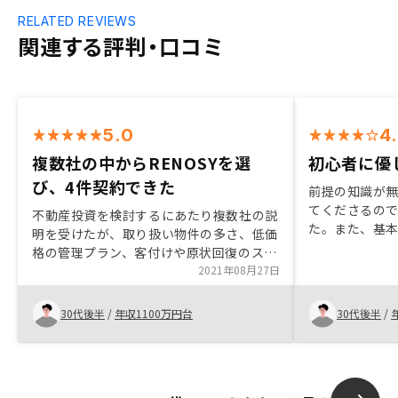
RELATED REVIEWS
関連する評判・口コミ
5.0
4
複数社の中からRENOSYを選
初心者に優
び、4件契約できた
前提の知識が
てくださるの
不動産投資を検討するにあたり複数社の説
た。また、基
明を受けたが、取り扱い物件の多さ、低価
が全てアプリや
格の管理プラン、客付けや原状回復のスピ
力の１つだと
ードやノウハウに優位性が見られた
2021年08月27日
LINEでご連
RENOSYさんを選んだが、希望する条件に
して下さるの
合う物件をタイムリーに紹介して頂き、4
30代後半
/
年収1100万円台
30代後半
/
件契約することができ非常に満足してい
る。契約に関しても分かりやすく説明して
くださり、不動産投資に不安を持っている
方も安心して取り組めると感じた。物件を