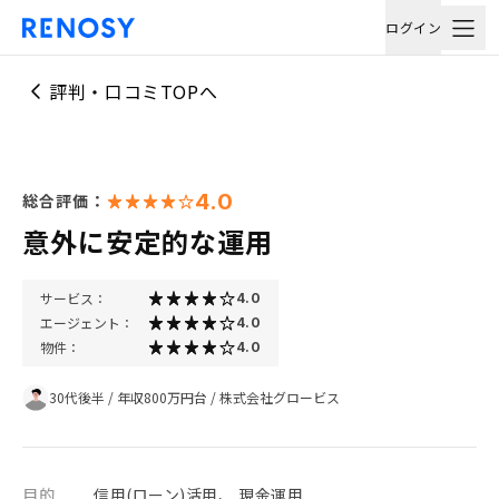
ログイン
評判・口コミTOPへ
4.0
総合評価：
意外に安定的な運用
サービス：
4.0
エージェント：
4.0
物件：
4.0
30代後半
/
年収800万円台
/
株式会社グロービス
目的
信用(ローン)活用、 現金運用