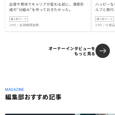
出産や育休でキャリアが変わる前に、資産形
ハッピーな
成の“仕組み”を作っておきたかった。
ルフと旅行
購入時データ
購入時データ
20代 / 金融機関勤務
50代 / 化
オーナーインタビューを
もっと見る
MAGAZINE
編集部おすすめ記事