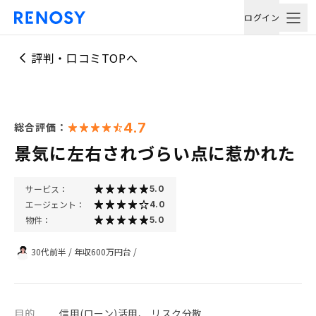
ログイン
評判・口コミTOPへ
4.7
総合評価：
景気に左右されづらい点に惹かれた
サービス：
5.0
エージェント：
4.0
物件：
5.0
30代前半
/
年収600万円台
/
目的
信用(ローン)活用、 リスク分散