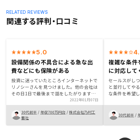
RELATED REVIEWS
関連する評判・口コミ
5.0
4
設備関係の不具合による急な出
複雑な条件
費などにも保険がある
に対応して
投資に迷っていたところインターネットで
セールスがしつ
リノシーさんを見つけました。他の会社は
と並行してやる
その日1日で最後まで話をしたがります
な条件を希望
が、リノシーさんは段階を踏んで細かく説
2022年01月07日
見つけてくだ
明してくれました。その中でやはり自社グ
駅徒歩1分の非
30代前半
/
年収700万円台
/
株式会社乃村工
ループで一括管理できるところがリノシー
ただけた。We
30代前半
/
藝社
の魅力かと思います。また、1番の不安で
プライベート
ある設備関係の不具合による急な出費など
が、物件購入
にも保険があり、安心できるところだなと
分としては不
思いました。室内の写真