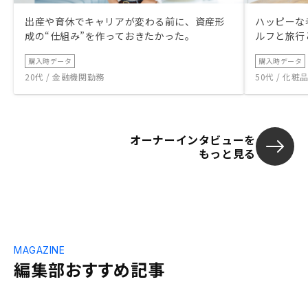
出産や育休でキャリアが変わる前に、資産形
ハッピーな
成の“仕組み”を作っておきたかった。
ルフと旅行
購入時データ
購入時データ
20代 / 金融機関勤務
50代 / 化
オーナーインタビューを
もっと見る
MAGAZINE
編集部おすすめ記事