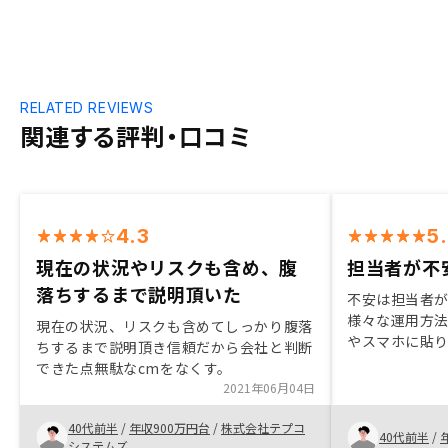
RELATED REVIEWS
関連する評判・口コミ
4.3
5
現在の状況やリスクも含め、腹
担当者が不
落ちするまで説明頂いた
不安は担当者
様々な運用方法
現在の状況、リスクも含めてしっかり腹落
やスマホに貼
ちするまで説明頂き信頼だから会社と判断
自分には向か
できた点無駄なcmをなくす。
た。長い目で
2021年06月04日
るような人、
るのではない
40代前半
/
年収900万円台
/
株式会社テプコ
40代前半
/
システムズ