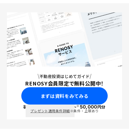
不動産投資はじめてガイド
RENOSY会員限定で無料公開中！
まずは資料をみてみる
※
初回面談で
ポイント
50,000
円分
PayPay
プレゼント適用条件詳細
※条件・上限あり