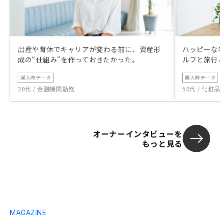
出産や育休でキャリアが変わる前に、資産形
ハッピーな
成の“仕組み”を作っておきたかった。
ルフと旅行
購入時データ
購入時データ
20代 / 金融機関勤務
50代 / 化
オーナーインタビューを
もっと見る
MAGAZINE