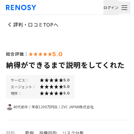
ログイン
評判・口コミTOPへ
5.0
総合評価：
納得ができるまで説明をしてくれた
サービス：
5.0
エージェント：
5.0
物件：
5.0
40代前半
/
年収1200万円台
/
ZVC JAPAN株式会社
目的
節税、 投機目的、 リスク分散