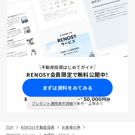
不動産投資はじめてガイド
RENOSY会員限定で無料公開中！
まずは資料をみてみる
※
初回面談で
ポイント
50,000
円分
PayPay
プレゼント適用条件詳細
※条件・上限あり
TOP
RENOSY不動産投資
お客様の声
RENOSY（リノシー）の評判・口コミ