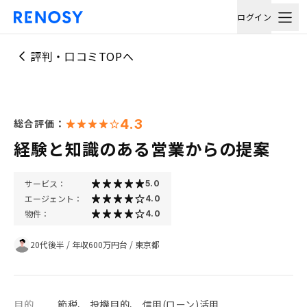
ログイン
評判・口コミTOPへ
4.3
総合評価：
経験と知識のある営業からの提案
サービス：
5.0
エージェント：
4.0
物件：
4.0
20代後半
/
年収600万円台
/
東京都
目的
節税、 投機目的、 信用(ローン)活用