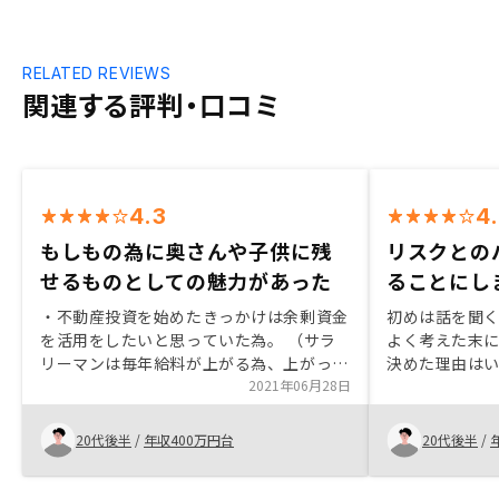
RELATED REVIEWS
関連する評判・口コミ
4.3
4
もしもの為に奥さんや子供に残
リスクとの
せるものとしての魅力があった
ることにし
・不動産投資を始めたきっかけは余剰資金
初めは話を聞
を活用をしたいと思っていた為。 （サラ
よく考えた末
リーマンは毎年給料が上がる為、上がった
決めた理由は
分何か運用関係に費やしたかった。1年目
2021年06月28日
リスクヘッジ
は保険と確定拠出年金。2年目は持株会社
す。不動産の
と投資信託。3年目で不動産投資と考えて
関の与信を通
20代後半
/
年収400万円台
20代後半
/
動いていた。金銭感覚崩壊してしまうのも
ものであるた
避けたかった。） ・「投資」と言う観点
した。また、