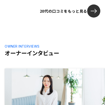
で購入を考えていたが、「万が一何かあっ
話を聞くこと
た時に、奥さんや子供に残せるもの」とし
きっかけとな
20代の口コミをもっと見る
ての側面があることも商品性の魅力だと感
え、相対的に
じた。
断し、勉強の
ました。REN
かりしている
安心して始め
OWNER INTERVIEWS
オーナーインタビュー