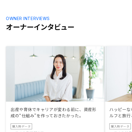
外なくらいす
た。 まだ始めたばかりなのでこれが正解
だったのかは
OWNER INTERVIEWS
を考えていら
オーナーインタビュー
て損はないと
出産や育休でキャリアが変わる前に、資産形
ハッピーな
成の“仕組み”を作っておきたかった。
ルフと旅行
購入時データ
購入時データ