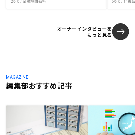
20代 / 金融機関勤務
50代 / 化
オーナーインタビューを
もっと見る
MAGAZINE
編集部おすすめ記事