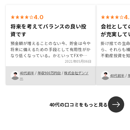
4.0
4
将来を考えてバランスの良い投
会社として
資です
が充実して
預金額が増えることのない今、貯金は今や
掛け捨ての生
将来に備えるための手段として有用性がか
ら、それらも
なり低くなっている。かといってFXや株
不動産投資を知
式投資のハイリスクな手段は誰しも二の足
2021年05月06日
投資に対して
を踏む。その中間である不動産投資をやら
い印象を持っ
40代前半
/
年収900万円台
/
株式会社デンソ
ない理由を説明できる人はいるのでしょう
話だったりい
40代前半
/
ー
か。契約手続き後の流れ、TODOをアプリ
話を伺ったり
等で分かりやすく見せてもらえるとよいか
うになりました。 そんな中で最
と思いました。
社にお願いし
クアップ体制
40代の口コミをもっと見る
方の知識が豊
頼がおけそう
す。 その上で
件数が多く比
ご紹介をいた