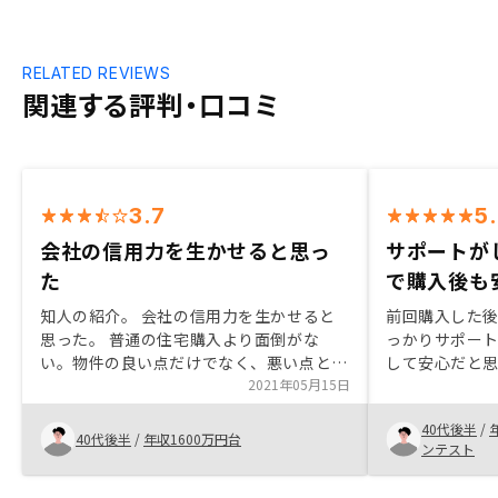
RELATED REVIEWS
関連する評判・口コミ
3.7
5
会社の信用力を生かせると思っ
サポートが
た
で購入後も
知人の紹介。 会社の信用力を生かせると
前回購入した
思った。 普通の住宅購入より面倒がな
っかりサポー
い。物件の良い点だけでなく、悪い点とか
して安心だと
もプロの視点で提示すること。
2021年05月15日
で、足を運ん
いてくれたた
40代後半
/
に、ローンの
40代後半
/
年収1600万円台
ンテスト
ポートしてく
す。