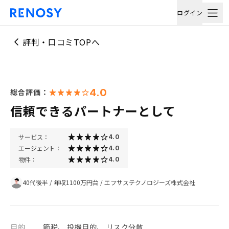
ログイン
評判・口コミTOPへ
4.0
総合評価：
信頼できるパートナーとして
サービス：
4.0
エージェント：
4.0
物件：
4.0
40代後半
/
年収1100万円台
/
エフサステクノロジーズ株式会社
目的
節税、 投機目的、 リスク分散