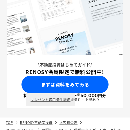
不動産投資はじめてガイド
RENOSY会員限定で無料公開中！
まずは資料をみてみる
※
初回面談で
ポイント
50,000
円分
PayPay
プレゼント適用条件詳細
※条件・上限あり
TOP
RENOSY不動産投資
お客様の声
RENOSY（リノシー）の評判・口コミ
信頼できるパートナーとして