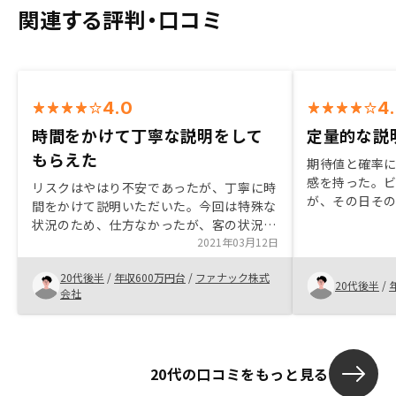
関連する評判・口コミ
4.0
4
時間をかけて丁寧な説明をして
定量的な説
もらえた
期待値と確率
感を持った。
リスクはやはり不安であったが、丁寧に時
が、その日そ
間をかけて説明いただいた。今回は特殊な
め、じっくり
状況のため、仕方なかったが、客の状況を
し余裕を持っ
もう少し把握して、先にいろいろ起こりう
2021年03月12日
しい。
ることを想定いただけると助かると思いま
20代後半
/
年収600万円台
/
ファナック株式
した。
20代後半
/
会社
20代の口コミをもっと見る