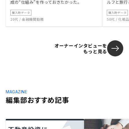
成の“仕組み”を作っておきたかった。
ルフと旅行
購入時データ
購入時データ
20代 / 金融機関勤務
50代 / 化
オーナーインタビューを
もっと見る
MAGAZINE
編集部おすすめ記事