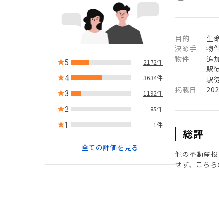
目的
生
決め手
物
物件
追
5
2172件
駅徒
4
3634件
駅徒
掲載日
20
3
1192件
2
85件
1
1件
総評
全ての評価を見る
他の不動産投
せず、こちら