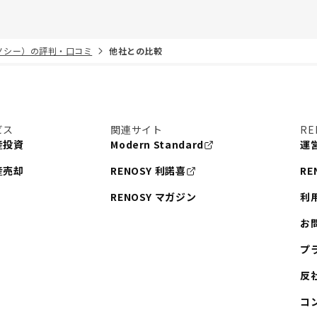
リノシー）の評判・口コミ
他社との比較
ビス
関連サイト
RE
産投資
Modern Standard
運
産売却
RENOSY 利諾喜
RE
RENOSY マガジン
利
お
プ
反
コ