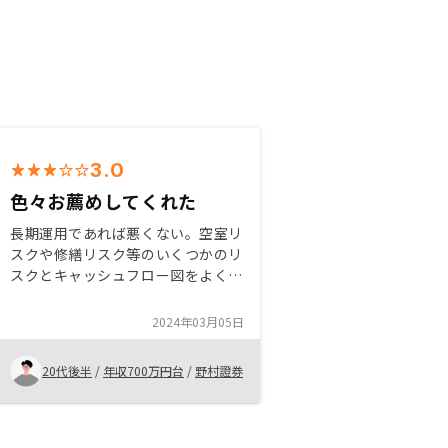
3.0
色々お薦めしてくれた
長期運用であれば悪くない。空室リ
スクや修繕リスク等のいくつかのリ
スクとキャッシュフロー図をよく理
解したうえで、現預金が積み上がっ
てるだけの状態であれば、悪くない
2024年03月05日
とおもう。短期的に節税の点がメリ
ットと思う。
20代後半
/
年収700万円台
/
野村證券