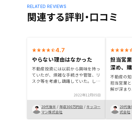
RELATED REVIEWS
関連する評判・口コミ
4.7
やらない理由はなかった
担当営
深め、
不動産投資には以前から興味を持っ
ていたが、煩雑な手続きや管理、リ
不動産の知
スク等を考慮し躊躇していた。しか
担当営業と
し、担当者の話を聞いてみて、自分
解が深まり
の信用で資産運用ができること、サ
2022年12月05日
た。今後も
ポートが充実していること、担当者
運用を続け
のリスクに関する説明が分かりやす
20代後半
/
年収300万円台
/
キッコー
20代後
また、アプ
かったことから、始めない理由を見
マン株式会社
式会社
やすい（見
つける方が難しくなっていった。条
ます。
件に当てはまる方がいれば、話を聞
いてみる価値はあると強く思う。