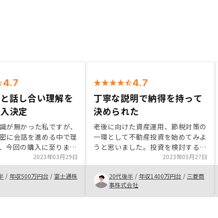
4.7
4.7
業と話し合い理解を
丁寧な説明で納得を持って
購入決定
決められた
識が無かった私ですが、
老後に向けた資産運用、節税対策の
密に会話を進める中で理
一環として不動産投資を始めてみよ
、今回の購入に至りまし
うと思いました。投資を検討する前
担当営業と連携しながら
2023年03月29日
の打ち合わせでは、自身の疑問に的
2023年05月27日
ていきたいと思います。
確にお答えいただき、投資のメリッ
半
/
年収500万円台
/
富士通株
20代後半
/
年収1400万円台
/
三菱商
リに関しても非常に使い
トやデメリットへの理解が深まり、
事株式会社
やすい）ので良いと思い
実際に始めてみようという気持ちに
なりました。自分が住む家ではない
ことから管理が難しいと感じていま