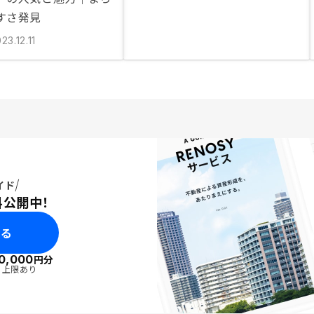
すさ発見
23.12.11
イド
料公開中！
みる
0,000
円分
・上限あり