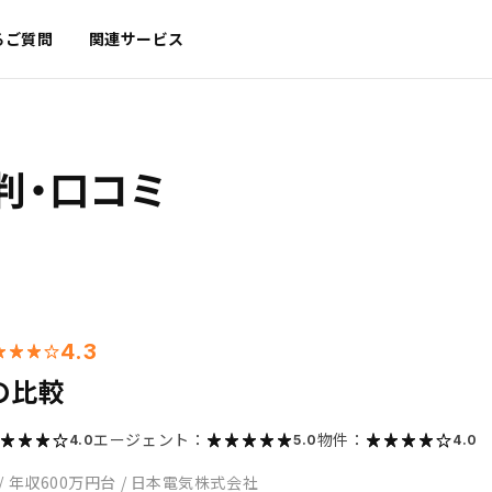
るご質問
関連サービス
判・口コミ
4.3
の比較
エージェント：
物件：
4.0
5.0
4.0
/
年収600万円台
/
日本電気株式会社