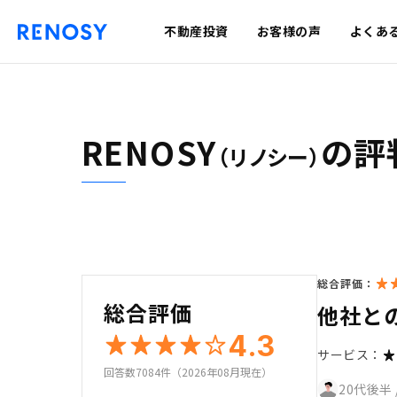
不動産投資
お客様の声
よくあ
RENOSY
の評
（リノシー）
総合評価：
総合評価
他社と
4.3
サービス：
回答数7084件（2026年08月現在）
20代後半