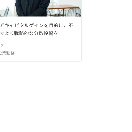
の”キャピタルゲインを目的に、不
でより戦略的な分散投資を
ータ
IT企業勤務