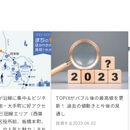
が沿線に集中＆ビジネ
TOPIXがバブル後の最高値を更
地・大手町に好アクセ
新！ 過去の値動きと今後の見
営三田線エリア（西巣
通し
区役所前、板橋本町、
投資する
2023.06.02
）の人気と魅力｜まち