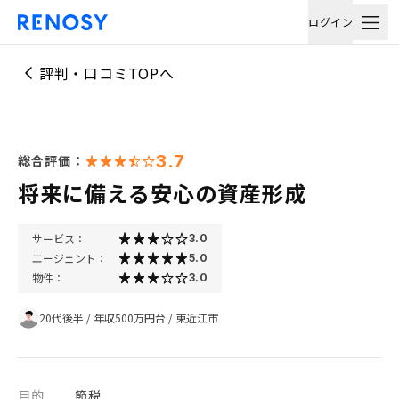
ログイン
評判・口コミTOPへ
3.7
総合評価：
将来に備える安心の資産形成
サービス：
3.0
エージェント：
5.0
物件：
3.0
20代後半
/
年収500万円台
/
東近江市
目的
節税