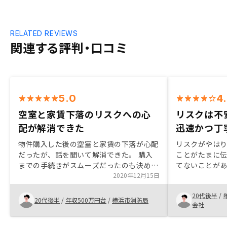
RELATED REVIEWS
関連する評判・口コミ
5.0
4
空室と家賃下落のリスクへの心
リスクは不
配が解消できた
迅速かつ丁
物件購入した後の空室と家賃の下落が心配
リスクがやはり不安
だったが、話を聞いて解消できた。 購入
ことがたまに
までの手続きがスムーズだったのも決め手
てないことが
となった。特にありません。
2020年12月15日
寧最初は金利
結局低い銀行で
20代後半
/
少しバックグ
20代後半
/
年収500万円台
/
横浜市消防局
会社
たほうが良い