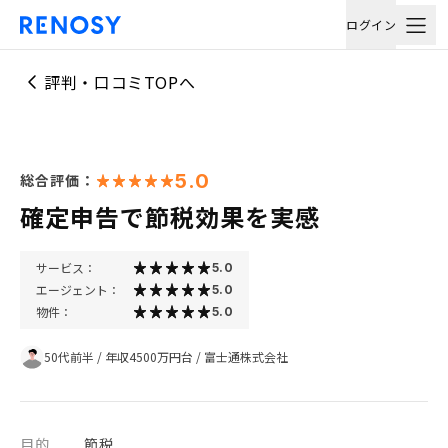
ログイン
評判・口コミTOPへ
5.0
総合評価：
確定申告で節税効果を実感
サービス：
5.0
エージェント：
5.0
物件：
5.0
50代前半
/
年収4500万円台
/
富士通株式会社
目的
節税