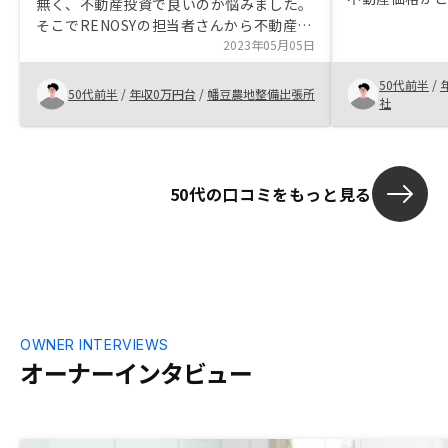
無く、不動産投資で良いのか悩みました。
せんが、都内
そこでRENOSYの担当者さんから不動産投
もないと考え
資の良い所、特にインフレ対策等について
2023年05月05日
のではないか
説明を受け不動産投資をする事に決めまし
投資会社から
50代前半
/
た。 又、RENOCYの提供する中でも特に
50代前半
/
年収0万円台
/
幡豆農地整備出張所
来るのですが
社
良い物件を紹介してもらったので、
しかないので
RENOSYで運用する事に決めました。他社
めた方がいいと
との比較を明確にしてほしい。
をしていた時
らアウトバウ
50代の口コミをもっと見る
めようかとも
OWNER INTERVIEWS
オーナーインタビュー