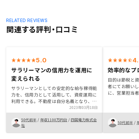
RELATED REVIEWS
関連する評判・口コミ
5.0
4
サラリーマンの信用力を運用に
効率的なプ
変えられる
目的は節税と
者にてお願い
サラリーマンとしての安定的な給与稼得能
に、営業担当
力を、信用力として活用して、資産運用に
し込みから契
利用できる。不動産は自分名義となり、リ
ス流れ、契約
ノシーの信用力とも切り離される。不動産
2023年03月18日
すいからです。
は選定や手続きがややこしくて取り組みに
50代前半
/
年収1100万円台
/
四国電力株式会
くかったが、全てリノシーがやってくれる
50代前半
/
社
ので大変楽で、ほぼ金融商品である。若い
人ほど効果が大きいので、自分がもっと若