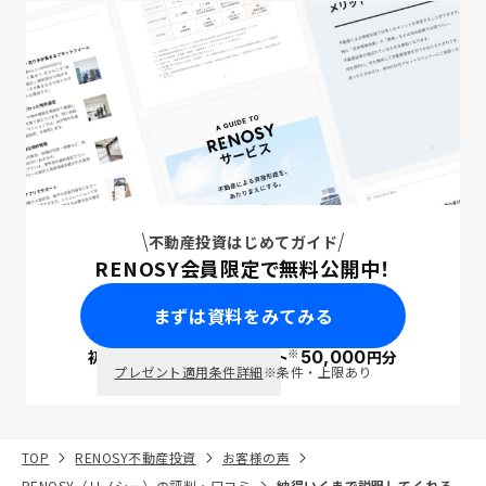
不動産投資はじめてガイド
RENOSY会員限定で無料公開中！
まずは資料をみてみる
※
初回面談で
ポイント
50,000
円分
PayPay
プレゼント適用条件詳細
※条件・上限あり
TOP
RENOSY不動産投資
お客様の声
RENOSY（リノシー）の評判・口コミ
納得いくまで説明してくれる