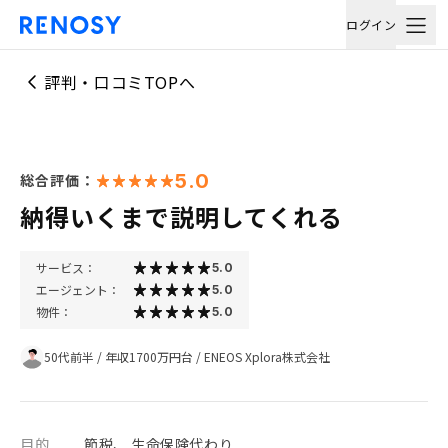
ログイン
評判・口コミTOPへ
5.0
総合評価：
納得いくまで説明してくれる
サービス：
5.0
エージェント：
5.0
物件：
5.0
50代前半
/
年収1700万円台
/
ENEOS Xplora株式会社
目的
節税、 生命保険代わり