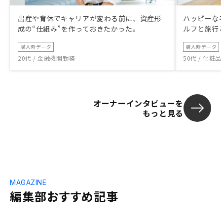
出産や育休でキャリアが変わる前に、資産形
ハッピーな
成の“仕組み”を作っておきたかった。
ルフと旅行
購入時データ
購入時データ
20代 / 金融機関勤務
50代 / 化
オーナーインタビューを
もっと見る
MAGAZINE
編集部おすすめ記事