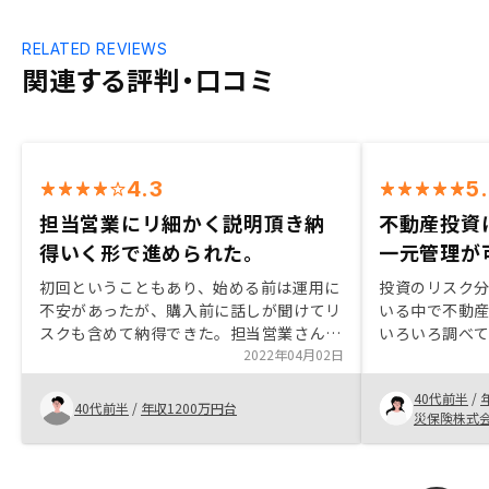
RELATED REVIEWS
関連する評判・口コミ
4.3
5
担当営業にリ細かく説明頂き納
不動産投資
得いく形で進められた。
一元管理が
初回ということもあり、始める前は運用に
投資のリスク
不安があったが、購入前に話しが聞けてリ
いる中で不動
スクも含めて納得できた。担当営業さんに
いろいろ調べ
も素早く対応して頂けた為、月内で始める
2022年04月02日
ョン投資の存
ことができた。 あとは必要な税金や減価
社がある中で
40代前半
/
償却費などを更に詳しく教えて頂ければ更
ーを知りました。 (以下、他社と
40代前半
/
年収1200万円台
災保険株式
に納得いく形で進められると思う。
際のメリット) ・アプリで一元管理ができ
るのがよい。 
頼ができ、こ