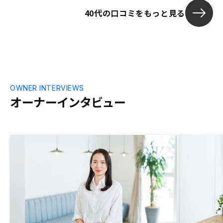
てもらえた。 
40代の口コミをもっと見る
をメインにし
の収益での運営
と比較して、
スタマーサービ
室率が低い。 同じクオリティを維持でき
ている限り、
の投資先と考
ノシーバンク
OWNER INTERVIEWS
オーナーインタビュー