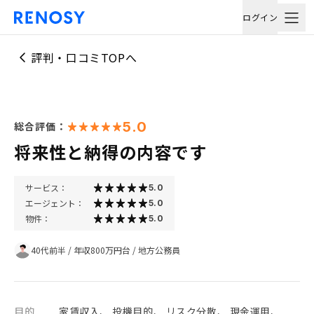
ログイン
評判・口コミTOPへ
5.0
総合評価：
将来性と納得の内容です
サービス：
5.0
エージェント：
5.0
物件：
5.0
40代前半
/
年収800万円台
/
地方公務員
目的
家賃収入、 投機目的、 リスク分散、 現金運用、