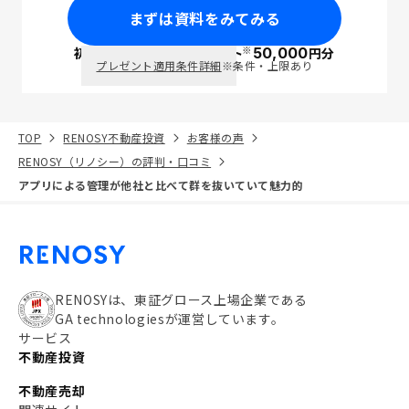
まずは資料をみてみる
※
初回面談で
ポイント
50,000
円分
PayPay
プレゼント適用条件詳細
※条件・上限あり
TOP
RENOSY不動産投資
お客様の声
RENOSY（リノシー）の評判・口コミ
アプリによる管理が他社と比べて群を抜いていて魅力的
RENOSYは、東証グロース上場企業である
GA technologiesが運営しています。
サービス
不動産投資
不動産売却