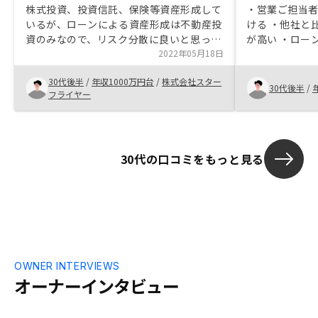
株式投資、投資信託、保険等資産形成して
・営業ご担当
いるが、ローンによる資産形成は不動産投
ける ・他社と
資のみなので、リスク分散に良いと思って
が高い ・ロー
いたので、いずれはやろうと思っていた。
2022年05月18日
い理由がなかっ
担当営業マンはとても真剣に取り組んでお
軽にクイックに
30代後半
/
年収1000万円台
/
株式会社スター
り、信頼できる方だったので購入を決意し
に沿わない場
30代後半
/
フライヤー
た。
件が一覧で見
りよい
30代の口コミをもっと見る
OWNER INTERVIEWS
オーナーインタビュー