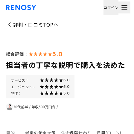
ログイン
評判・口コミTOPへ
5.0
総合評価：
担当者の丁寧な説明で購入を決めた
サービス：
5.0
エージェント：
5.0
物件：
5.0
30代前半
/
年収500万円台
/
目的
老後の年金対策、 生命保険代わり、 信用(ローン)