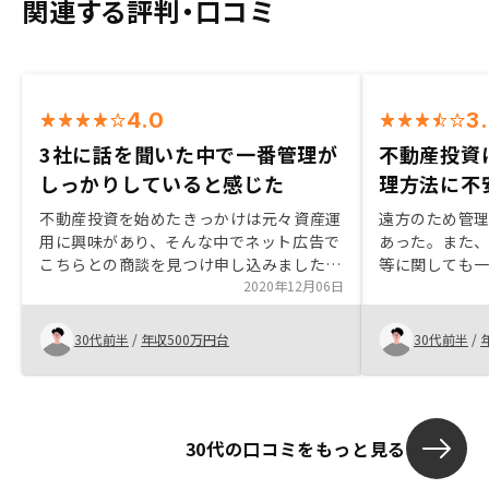
関連する評判・口コミ
4.0
3
3社に話を聞いた中で一番管理が
不動産投資
しっかりしていると感じた
理方法に不
不動産投資を始めたきっかけは元々資産運
遠方のため管
用に興味があり、そんな中でネット広告で
あった。また
こちらとの商談を見つけ申し込みました。
等に関しても
メリットデメリットを理解した上で他社と
2020年12月06日
ないメリットを
計3社話を聞きました。その結果、こちら
い生命保険を
が1番管理がしっかりしていると感じたの
代わりにもな
30代前半
/
年収500万円台
30代前半
/
で契約を決めました。契約するにあたって
せることは大
提出書類等準備期限が短くそれに関しては
でき、始める
契約する事が決まっているなら前もって準
質問に対して
備しておいても良いかもしれません。
に訂正しない
30代の口コミをもっと見る
絡してもらえ
をなくすこと