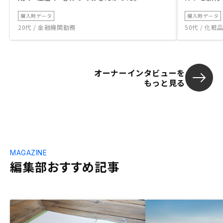
購入時データ
購入時データ
20代 / 金融機関勤務
50代 / 化
オーナーインタビューを
もっと見る
MAGAZINE
編集部おすすめ記事