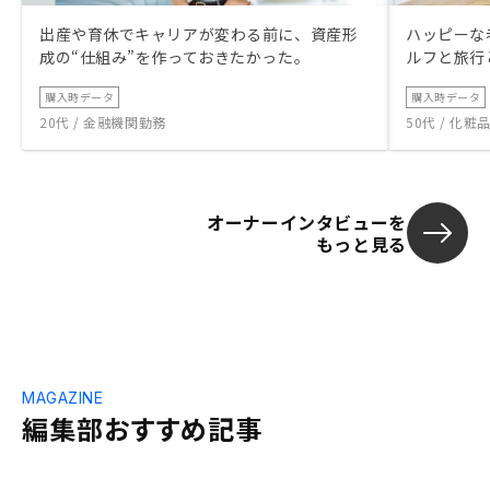
出産や育休でキャリアが変わる前に、資産形
ハッピーな
成の“仕組み”を作っておきたかった。
ルフと旅行
購入時データ
購入時データ
20代 / 金融機関勤務
50代 / 化
オーナーインタビューを
もっと見る
MAGAZINE
編集部おすすめ記事