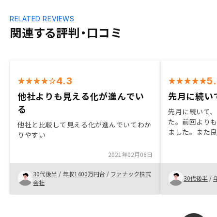
RELATED REVIEWS
関連する評判・口コミ
4.3
5
他社よりも見える化が進んでい
先月に続い
る
先月に続いて
た。前回より
他社と比較して見える化が進んでいてわか
ました。また
りやすい
案してくれる
興味がある方
2021年02月06日
て、損はないと
30代後半
/
年収1400万円台
/
ファナック株式
30代後半
/
会社