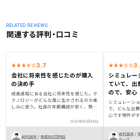
RELATED REVIEWS
関連する評判・口コミ
3.7
3
会社に将来性を感じたのが購入
シミュレー
の決め手
ていて、出
ので、安心
成長過程にある会社に将来性を感じた。テ
クノロジーがどんな風に生かされるのか楽
シミュレーシ
しみに思う。社員の年齢構成が若く、熱気
で、どんな出
を感じられた一方で、手続に抜けている点
心です物件が
があり、再三時間をつくらなければならな
2020年06月08日
め、その場での
いことがあった。オーナー同士の交流が盛
ました。物件を
んになるような仕掛けを期待したい。特に
40代前半
/
千万の買い物
40代前半
/
年収800万円台
テクノロジーを使った取り組みを。
ラッグ