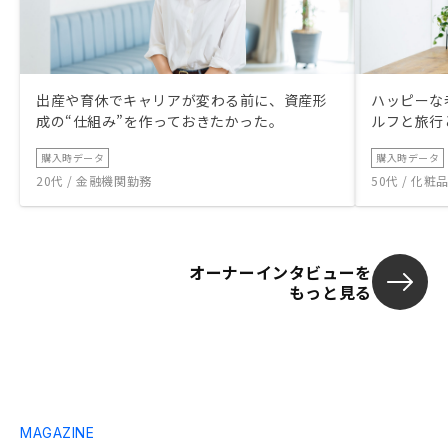
出産や育休でキャリアが変わる前に、資産形
ハッピーな
成の“仕組み”を作っておきたかった。
ルフと旅行
購入時データ
購入時データ
20代 / 金融機関勤務
50代 / 化
オーナーインタビューを
もっと見る
MAGAZINE