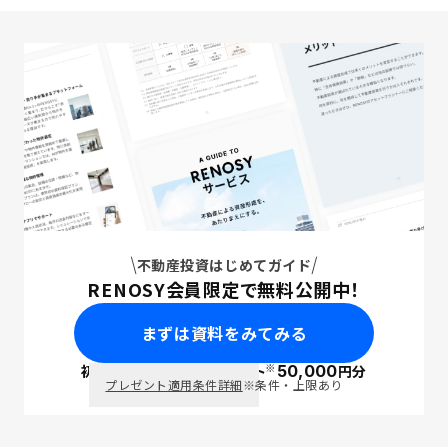
不動産投資はじめてガイド
RENOSY会員限定で無料公開中！
まずは資料をみてみる
※
初回面談で
ポイント
50,000
円分
PayPay
プレゼント適用条件詳細
※条件・上限あり