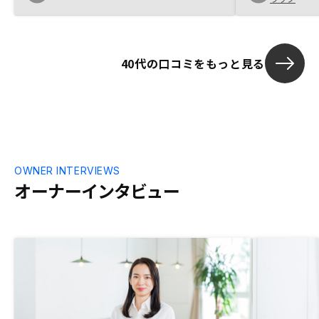
ャーとストレ
めての人間もい
側は慣れて何
が、その辺の
40代の口コミをもっと見る
いと感じまし
OWNER INTERVIEWS
オーナーインタビュー