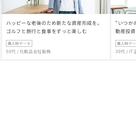
後のご説明の際に所得税
ーションに含めてはなら
あると説明いただきまし
お、契約前に利益額が下がる
ハッピーな老後のため新たな資産形成を。
“いつか
っていても契約はしてい
ゴルフと旅行と食事をずっと楽しむ
動産投資
はありません。
購入時データ
購入時デ
50代 / 化粧品会社勤務
30代 / 