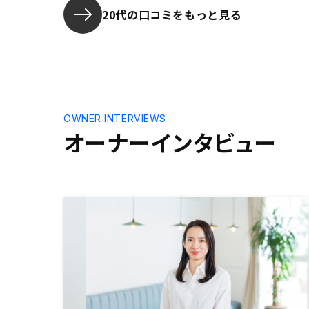
たら、すべての書類にそれが反映さ
→(まだ実
20代の口コミをもっと見る
れると、非常に助かる。
無いので確
ご説明いた
すと)購入
く、自分は
な手続等は
た、意思決
は随時アナ
OWNER INTERVIEWS
分から色々
オーナーインタビュー
金の収支は
いです。 
ミレーショ
おおよそ当
益額が手元
ました。し
ョンには不
が考慮され
シュミレー
費がかかっ
益はシュミ
がると契約