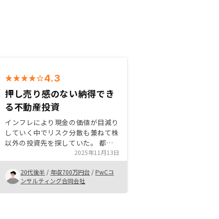
4.3
押し売り感のない納得でき
る不動産投資
インフレにより現金の価値が目減り
していく中でリスク分散も兼ねて株
以外の投資先を探していた。 都内
駅近の不動産であれば想定されるリ
2025年11月13日
スクも許容範囲内と思い不動産投資
20代後半
/
年収700万円台
/
PwCコ
に興味を持った。 RENOSYは担当
ンサルティング合同会社
者の押し売り感もなく、質問に対し
ても的確に回答をもらえたため信頼
できると思い購入を決めた。