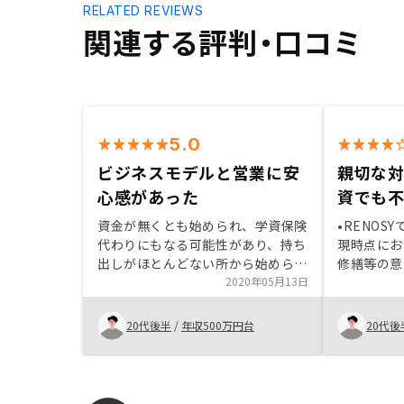
RELATED REVIEWS
関連する評判・口コミ
5.0
ビジネスモデルと営業に安
親切な
心感があった
資でも
資金が無くとも始められ、学資保険
•RENOS
代わりにもなる可能性があり、持ち
現時点にお
出しがほとんどない所から始められ
修繕等の意
るものだと感じた。 営業さんがし
2020年05月13日
状態のため回
っかりリスクを説明してくれて、
エージェン
安心して任せられ、アフターフォロ
にご説明い
20代後半
/
年収500万円台
20代後
ーも継続して実行してくれてるいる
の契約時に
ことから、2軒目以降も安心して購
したので初
入出来た。契約書の住所の記載が多
に感じませんでし
いので、電子契約も、一箇所入力し
されている