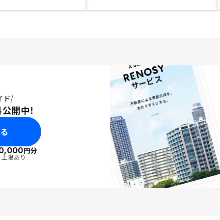
イド
料公開中！
みる
0,000
円分
・上限あり