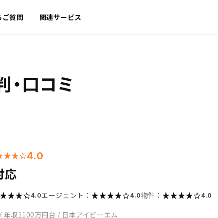
るご質問
関連サービス
判・口コミ
4.0
対応
エージェント：
物件：
4.0
4.0
4.0
/
年収1100万円台
/
日本アイビーエム