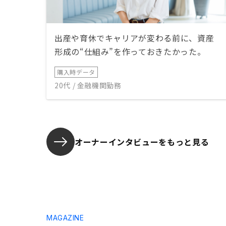
た。(契約
はシュミレ
ない規定が
た)) な
出産や育休でキャリアが変わる前に、資産
ことがわか
形成の“仕組み”を作っておきたかった。
たので影響
購入時データ
20代 / 金融機関勤務
オーナーインタビューを
もっと見る
MAGAZINE