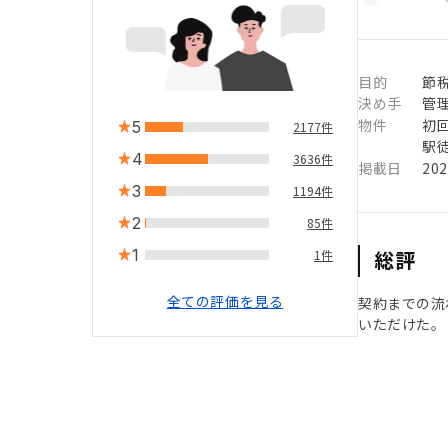
目的
節税
決め手
管
物件
初
5
2177件
駅徒
4
3636件
掲載日
20
3
1194件
2
85件
1
総評
1件
全ての評価を見る
契約までの流
いただけた。