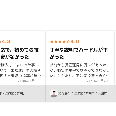
4.3
4.0
対応で、初めての投
丁寧な説明でハードルが下
不安がなかった
がった
Yで購入してよかった事 →
以前から資産運用に興味があった
いて、まだ運用の実績や
が、職場の規程で株等ができなかっ
思決定事項の提案が無い
たこともあり、不動産投資を始めま
答できません。 • 担当
2020年10月09日
した。 友人の紹介でRENOSYの担
2023年09月26日
トの感想 →すごく丁寧
当の方のお話を聞くことができ、親
ただきました。また実際
切な説明でとてもわかりやすかった
半
/
年収500万円台
20代後半
/
年収500万円台
/
内閣府
も親切に対応いただきま
こともあり、RENOSYを選びまし
めての投資でしたが不安
た。
た。 • 購入を検討
方におすすめしたい内容