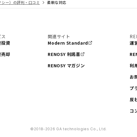
リノシー）の評判・口コミ
柔軟な対応
ビス
関連サイト
RE
産投資
Modern Standard
運
産売却
RENOSY 利諾喜
RE
RENOSY マガジン
利
お
プ
反
コ
©︎2018-2026 GA technologies Co., Ltd.