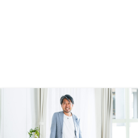
際に恩恵を受けた訳では
実なことは言えませんが
だきました内容の通りで
後のアフターケアが厚
意思決定するのみで必要
会社がして下さる点。ま
定が必要なタイミングで
ウンスして下さるので自
動く必要がない点。 お
もっと明確に教えてほし
(家賃や修繕費が収支シュ
ン通りとなった場合には
該シュミレーションの利
に入るとご説明いただき
かし、当該シュミレーシ
動産所得にかかる所得税
ておらず、実際には当該
ション通りの家賃や修繕
たとしても手元に入る利
レーションから大きく下
後にご説明いただきまし