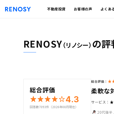
不動産投資
お客様の声
よくあ
RENOSY
の評
（リノシー）
総合評価：
総合評価
柔軟な
4.3
サービス：
回答数7093件（2026年08月現在）
20代後半