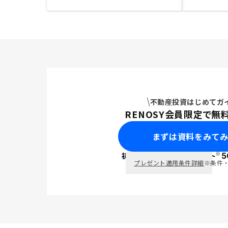
不動産投資はじめてガ
RENOSY会員限定で無
まずは資料をみて
※
初回面談で
ポイント
5
PayPay
プレゼント適用条件詳細
※条件