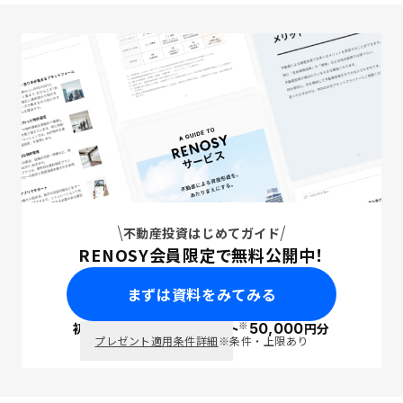
不動産投資はじめてガイド
RENOSY会員限定で無料公開中！
まずは資料をみてみる
※
初回面談で
ポイント
50,000
円分
PayPay
プレゼント適用条件詳細
※条件・上限あり