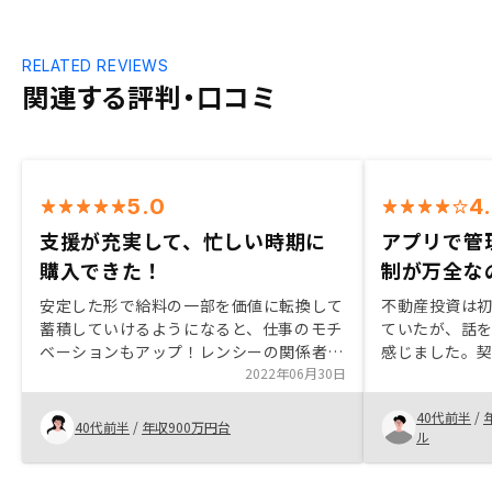
RELATED REVIEWS
関連する評判・口コミ
5.0
4
支援が充実して、忙しい時期に
アプリで管
購入できた！
制が万全な
安定した形で給料の一部を価値に転換して
不動産投資は
蓄積していけるようになると、仕事のモチ
ていたが、話
ベーションもアップ！レンシーの関係者も
感じました。
知識が深く、安心して物件の選択ができま
2022年06月30日
ィーだったし
す。申請もとても効率よく進行できるよ
してくれて、
40代前半
/
う、支援していただくので不便なく進行で
す。アプリで
40代前半
/
年収900万円台
ル
きてとてもよかったです。
りやすくて魅