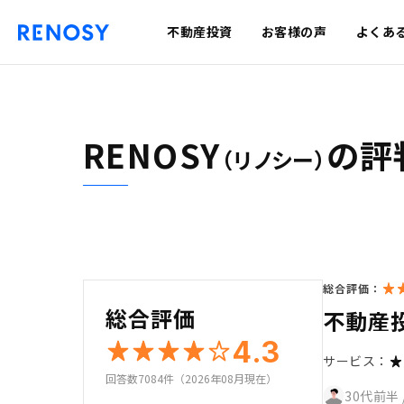
不動産投資
お客様の声
よくあ
RENOSY
の評
（リノシー）
総合評価：
総合評価
不動産
4.3
サービス：
回答数7084件（2026年08月現在）
30代前半