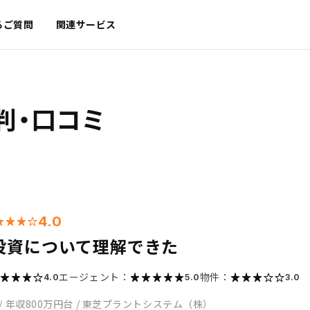
るご質問
関連サービス
判・口コミ
4.0
投資について理解できた
エージェント：
物件：
4.0
5.0
3.0
/
年収800万円台
/
東芝プラントシステム（株）