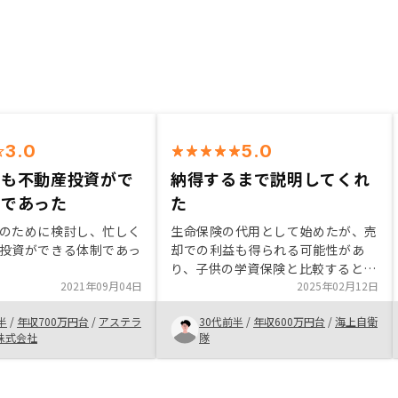
3.0
5.0
ても不動産投資がで
納得するまで説明してくれ
制であった
た
のために検討し、忙しく
生命保険の代用として始めたが、売
投資ができる体制であっ
却での利益も得られる可能性があ
り、子供の学資保険と比較すると年
2021年09月04日
利が高く予想されたのでそういう使
2025年02月12日
い道もあるなと思った。セールスの
半
/
年収700万円台
/
アステラ
30代前半
/
年収600万円台
/
海上自衛
信頼性が高く、アプリで全て管理さ
株式会社
隊
れておりとても使いやすい。家賃の
支払いや管理費の支払いもリノシー
バンクがあり、収入、支出がすぐ見