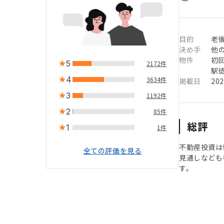
目的
老
決め手
他
物件
初
5
2172件
駅徒
4
3634件
掲載日
20
3
1192件
2
85件
総評
1
1件
不動産投資は
全ての評価を見る
見通しなども
す。