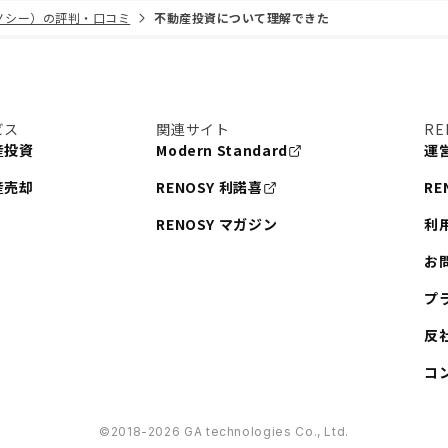
リノシー）の評判・口コミ
不動産投資について理解できた
ビス
関連サイト
RE
産投資
Modern Standard
運
産売却
RENOSY 利諾喜
RE
RENOSY マガジン
利
お
プ
反
コ
©︎2018-2026 GA technologies Co., Ltd.