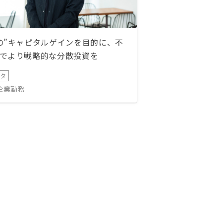
の”キャピタルゲインを目的に、不
でより戦略的な分散投資を
ータ
IT企業勤務