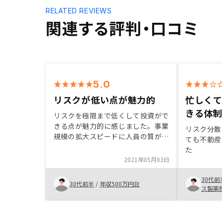
RELATED REVIEWS
関連する評判・口コミ
5.0
リスクが低い点が魅力的
忙しく
きる体
リスクを極限まで低くして投資がで
きる点が魅力的に感じました。事業
リスク分散
規模の拡大スピードに人員の質がつ
ても不動産
いていけるかが今後のポイントにな
た
るのではないかと思います。
2021年05月03日
30代前
30代前半
/
年収500万円台
ス製薬