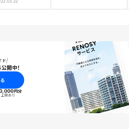
022.03.22
イド
料公開中！
みる
0,000
円分
・上限あり