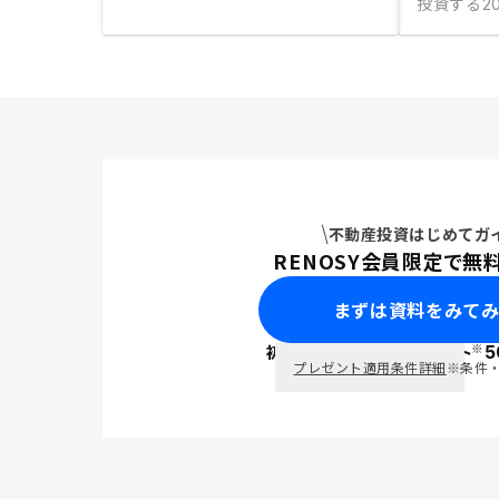
投資する
2
不動産投資はじめてガ
RENOSY会員限定で無
まずは資料をみて
※
初回面談で
ポイント
5
PayPay
プレゼント適用条件詳細
※条件