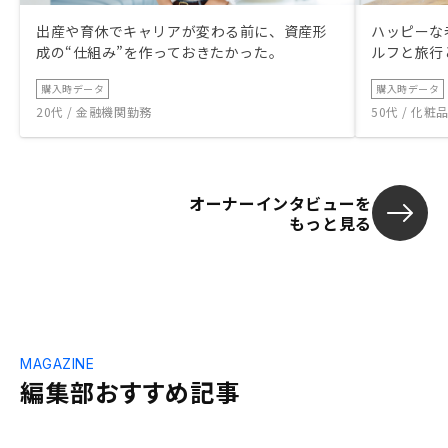
出産や育休でキャリアが変わる前に、資産形
ハッピーな
成の“仕組み”を作っておきたかった。
ルフと旅行
購入時データ
購入時データ
20代 / 金融機関勤務
50代 / 化
オーナーインタビューを
もっと見る
MAGAZINE
編集部おすすめ記事