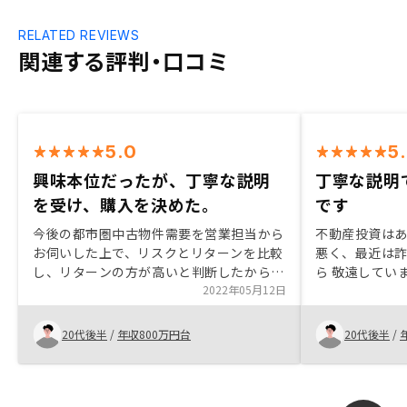
RELATED REVIEWS
関連する評判・口コミ
5.0
5
興味本位だったが、丁寧な説明
丁寧な説明
を受け、購入を決めた。
です
今後の都市圏中古物件需要を営業担当から
不動産投資は
お伺いした上で、リスクとリターンを比較
悪く、最近は
し、リターンの方が高いと判断したから、
ら 敬遠してい
renosyでの購入を決めました。不動産投
2022年05月12日
を聞いていくと
資を始める人は、よく不動産投資の世界を
険代わりであ
理解していない方が多くいると思うので、
とメリットの方
20代後半
/
年収800万円台
20代後半
/
話聞く分にはただ、勉強と思って、まずは
と同じような
聞いてみたらいいと思います。契約までの
は営業さんと
時間の短時間化
ます。