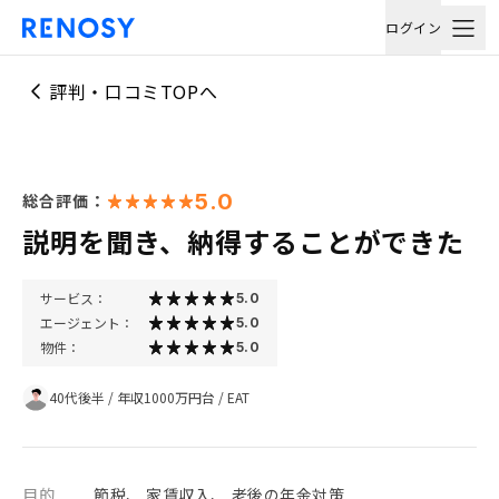
ログイン
評判・口コミTOPへ
5.0
総合評価：
説明を聞き、納得することができた
サービス：
5.0
エージェント：
5.0
物件：
5.0
40代後半
/
年収1000万円台
/
EAT
目的
節税、 家賃収入、 老後の年金対策