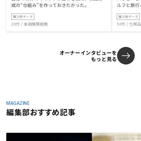
成の“仕組み”を作っておきたかった。
ルフと旅行
購入時データ
購入時データ
20代 / 金融機関勤務
50代 / 化
オーナーインタビューを
もっと見る
MAGAZINE
編集部おすすめ記事