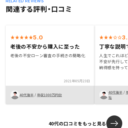
RELATED REVIEWS
関連する評判・口コミ
5.0
3
老後の不安から購入に至った
丁寧な説明
老後の不安ローン審査の手続きの簡略化
人生でこれほ
不安が先行し
納得感を持っ
ことでのメリ
も細かく説明
2021年05月23日
に解決してく
40代後半
/
40代後半
/
年収1000万円台
社
40代の口コミをもっと見る