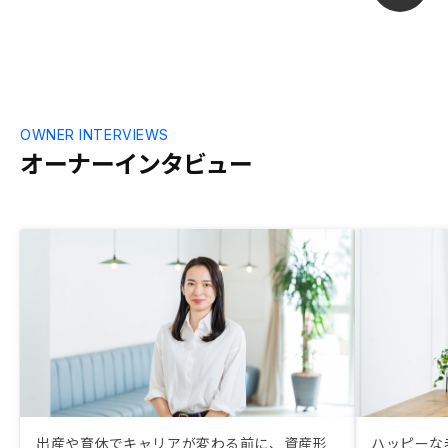
OWNER INTERVIEWS
オーナーインタビュー
出産や育休でキャリアが変わる前に、資産形
ハッピーな