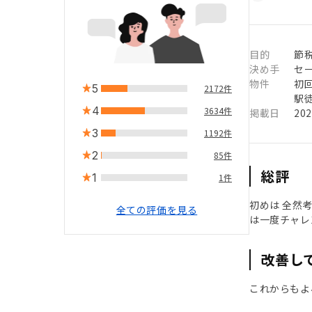
目的
節
決め手
セ
物件
初
5
2172件
駅徒
4
3634件
掲載日
20
3
1192件
2
85件
総評
1
1件
初めは 全然
全ての評価を見る
は一度チャレ
改善し
これからもよ