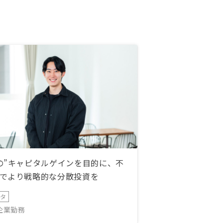
の”キャピタルゲインを目的に、不
でより戦略的な分散投資を
ータ
IT企業勤務