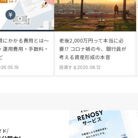
資にかかる費用とは〜
老後2,000万円って本当に必
・運用費用・手数料・
要!? コロナ禍の今、銀行員が
ど
考える資産形成の本音
投資する
26.05.19
2020.08.12
イド