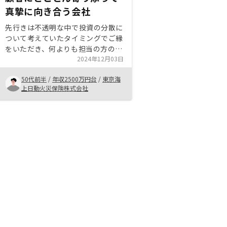
真摯に向き合う会社
先行きは不透明な中で投資の分散に
ついて考えていたタイミングでご縁
をいただき、何よりも担当の方の熱
意や真摯な姿勢が心を打ちました。
2024年12月03日
私も経営の端くれとして、戦略❌
50代前半
/
年収2500万円台
/
東京海
熱意❌行動量が成果の方程式であ
上日動火災保険株式会社
ると説いているのですが、それを体
現している会社と思ったのが背中を
押した最大の理由です。特にないで
すが、深夜、休日勤務はサステナブ
ルでないので、どこかで企業として
脱皮する日が近々来ると思います。
(御社の社員には頭が下がりますと
いう前提で)。