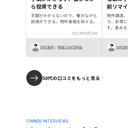
ら投資できる
前リマ
手間がかからないので、働きながら
物件調達、
投資ができる。物件価格を抑える。
ス、非常に
す。進める
2021年06月14日
設の印鑑が
を忘れそう
インド機能
50代前半
/
年収1500万円台
50代前
り助かりま
の秀逸さと
業界の雰囲
す。 自宅
とは言えま
50代の口コミをもっと見る
OWNER INTERVIEWS