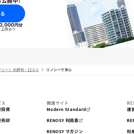
料公開中！
みる
0,000
円分
・上限あり
リノシー）の評判・口コミ
リノシーで安心
ビス
関連サイト
RE
産投資
Modern Standard
運
産売却
RENOSY 利諾喜
RE
RENOSY マガジン
利