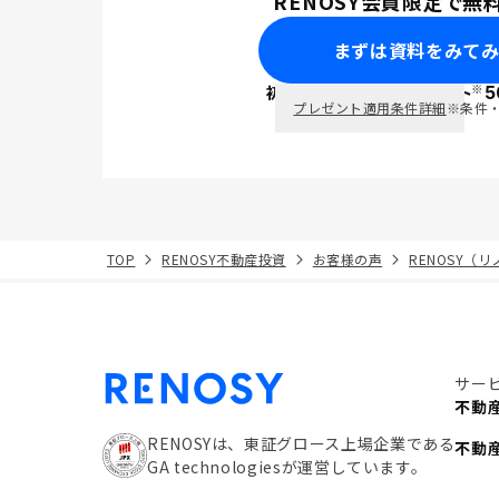
RENOSY会員限定で無
まずは資料をみて
※
初回面談で
ポイント
5
PayPay
プレゼント適用条件詳細
※条件
TOP
RENOSY不動産投資
お客様の声
RENOSY（
サー
不動
RENOSYは、東証グロース上場企業である
不動
GA technologiesが運営しています。