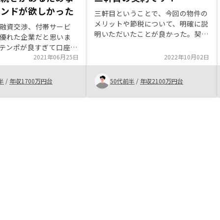
インドが欲しかった
三軒目ということで、今回の物件の
メリットや節税について、明確に説
融資交渉、付帯サービ
明いただいたことが良かった。契約
優れた企業だと思いま
手続きについては非常にスムーズで
テンポが良すぎて口座開
したし、不明点についても、迅速か
どの印鑑かやパスワード
2021年06月25日
2022年10月02日
つクリアな回答をいただいた。担当
になります。 そのリマ
の古瀬さんとの信頼関係も大きく寄
をサービスに加えるとよ
半
/
年収1700万円台
50代前半
/
年収2100万円台
与していて、普段からの献身的なサ
す。 白いファイルは他
ポートをいただき、大変助かってい
比較すると、古い不動産
ます。物件の売却を想定した運用に
気が残りすぎだと思いま
ついて、もう少し分かりやすくシミ
で保管するのに格好いい
ュレーションを示してほしいです。
せん。