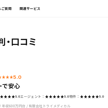
るご質問
関連サービス
判・口コミ
5.0
ーで安心
エージェント：
物件：
5.0
5.0
5.0
/
年収600万円台
/
有限会社トライメディカル