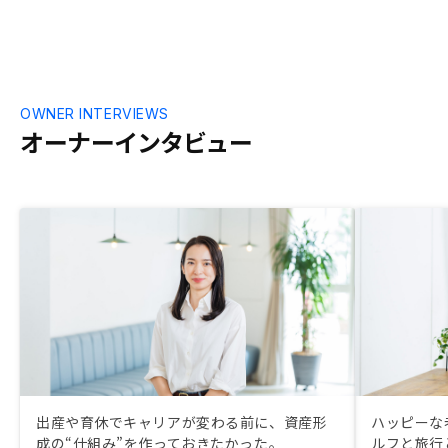
かりすぎて、全
速度が改善で
ニュー構成を
ワンクリック
しい キャッシ
OWNER INTERVIEWS
内容が消せな
オーナーインタビュー
いとならない
残る仕様にな
出産や育休でキャリアが変わる前に、資産形
ハッピーな
成の“仕組み”を作っておきたかった。
ルフと旅行