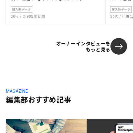
購入時データ
購入時データ
20代 / 金融機関勤務
50代 / 化
オーナーインタビューを
もっと見る
MAGAZINE
編集部おすすめ記事