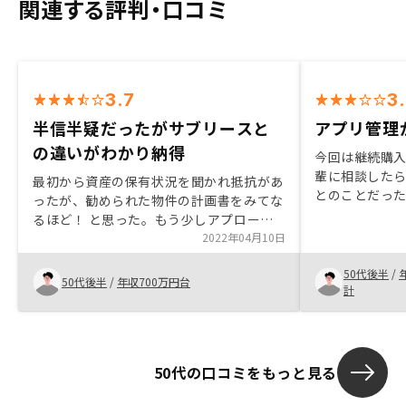
関連する評判・口コミ
3.7
3
半信半疑だったがサブリースと
アプリ管理
の違いがわかり納得
今回は継続購
輩に相談した
最初から資産の保有状況を聞かれ抵抗があ
とのことだっ
ったが、勧められた物件の計画書をみてな
リ管理をター
るほど！ と思った。もう少しアプローチ
うちに、継続購
の仕方は見直した方がよいかも？ できれ
2022年04月10日
にいろいろな書
ば、この物件を購入後に行う確定申告の際
きるので、初
50代後半
/
に気をつけることなど助言が欲しかった。
50代後半
/
年収700万円台
これらをバサ
計
何に使う書類
この環境はと
するにはちょっ
移が遅いので
50代の口コミをもっと見る
ニューを探す
は探したっけ