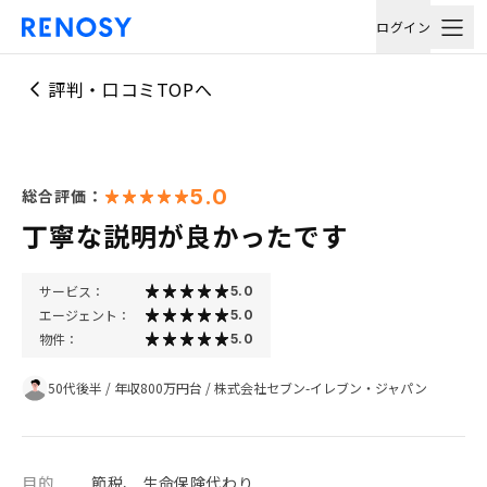
ログイン
評判・口コミTOPへ
5.0
総合評価：
丁寧な説明が良かったです
サービス：
5.0
エージェント：
5.0
物件：
5.0
50代後半
/
年収800万円台
/
株式会社セブン-イレブン・ジャパン
目的
節税、 生命保険代わり