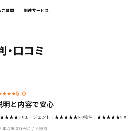
るご質問
関連サービス
判・口コミ
5.0
説明と内容で安心
エージェント：
物件：
5.0
5.0
5.0
/
年収900万円台
/
公務員