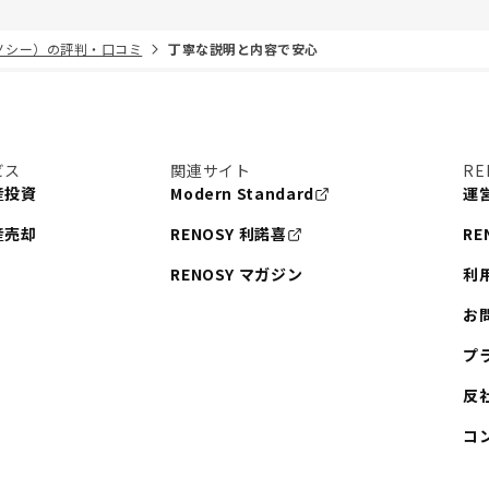
リノシー）の評判・口コミ
丁寧な説明と内容で安心
ビス
関連サイト
RE
産投資
Modern Standard
運
産売却
RENOSY 利諾喜
RE
RENOSY マガジン
利
お
プ
反
コ