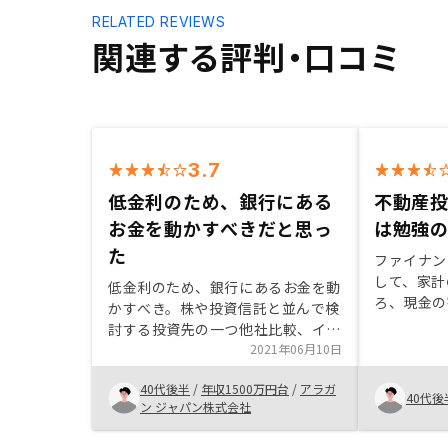
RELATED REVIEWS
関連する評判・口コミ
3.7
低金利のため、銀行にある
不動産
お金を動かすべきだと思っ
は勉強
た
ファイナン
して、家計
低金利のため、銀行にあるお金を動
ろ、現金の
かすべき。株や投資信託と並んで検
め、リスク
討する投資先の一つ他社比較、イン
投資を検討
カムゲインの提案、他の投資との比
2021年06月10日
はいろんな
較、確定申告のサポート
めると良い
40代後半
/
年収1500万円台
/
アラガ
40代後
ン ジャパン株式会社