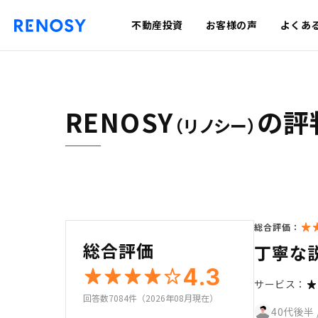
不動産投資
お客様の声
よくあ
RENOSY
の評
（リノシー）
総合評価：
総合評価
丁寧な
4.3
サービス：
回答数7084件（2026年08月現在）
40代後半