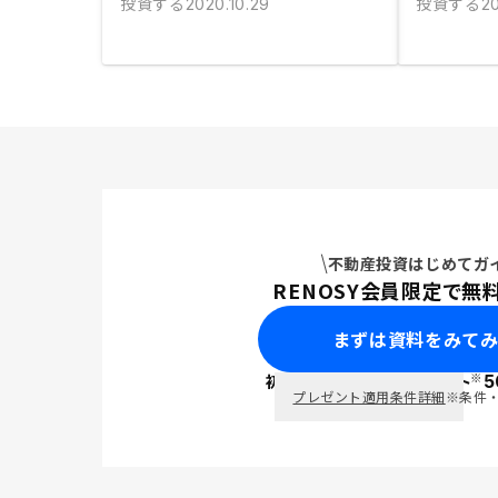
投資する
投資する
2020.10.29
20
不動産投資はじめてガ
RENOSY会員限定で無
まずは資料をみて
※
初回面談で
ポイント
5
PayPay
プレゼント適用条件詳細
※条件