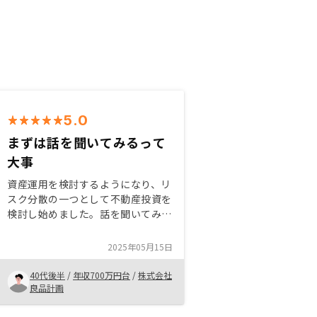
5.0
まずは話を聞いてみるって
大事
資産運用を検討するようになり、リ
スク分散の一つとして不動産投資を
検討し始めました。話を聞いてみな
いと分からないことが多く、不安点
もありましたが、担当の方との話を
2025年05月15日
させていただく中で、不安が消えて
いきました。決めてからのスピード
40代後半
/
年収700万円台
/
株式会社
感もすごくよく、丁寧に進めること
良品計画
ができた点もよかったです。