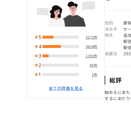
目的
節税
決め手
セ
物件
追
5
2172件
駅徒
4
3634件
駅徒
掲載日
20
3
1192件
2
85件
1
1件
総評
全ての評価を見る
始めるにあた
するにあたり