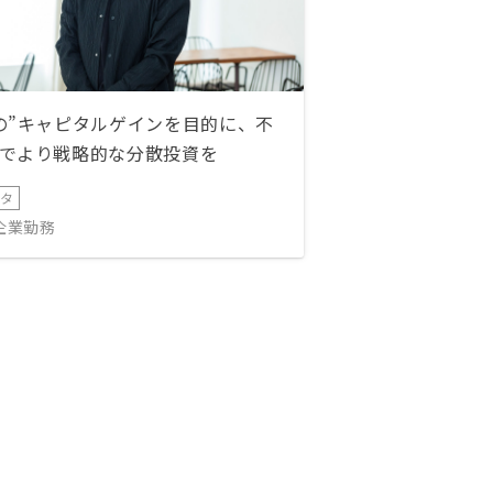
の”キャピタルゲインを目的に、不
でより戦略的な分散投資を
ータ
IT企業勤務