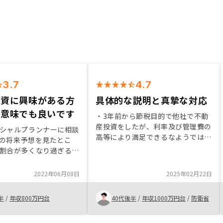
3.7
4.7
投資に興味がある方
具体的な説明と真摯な対応
の意味でも良いです
・3年前から節税目的で他社で不動
産投資をしたが、利率及び管理費の
シャルプランナーに相談
高等により満足できるなようではな
の将来予想を見たとこ
かったところ、御社の紹介を受け
割合が多くなり過ぎるた
た。 ・比較的新しく立地の良い中
分散を考えてマンション
古物件を勧められ、金銭的にも管理
しました。検討する際に
2022年06月08日
2025年02月22日
内容も、他社に比較して良い内容だ
会社、物件を比較して決
った。・全般的な将来設計を表で説
と思います。
半
/
年収800万円台
40代後半
/
年収1000万円台
/
防衛省
明 ・契約時に契約の流れに諸費用
等を組み込んだ表等による説明