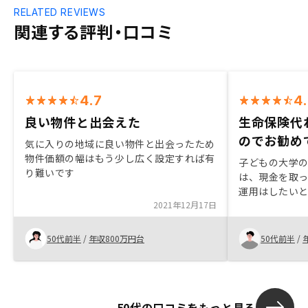
RELATED REVIEWS
関連する評判・口コミ
4.7
4
良い物件と出会えた
生命保険代
のでお勧め
気に入りの地域に良い物件と出会ったため
物件価額の幅はもう少し広く設定すれば有
子どもの大学
り難いです
は、現金を取
運用はしたい
2021年12月17日
RENOSYを
産テックを活
し、勧められ
50代前半
/
年収800万円台
50代前半
/
ので、購入を
ライトやワー
で、もっと取
います。
50代の口コミをもっと見る