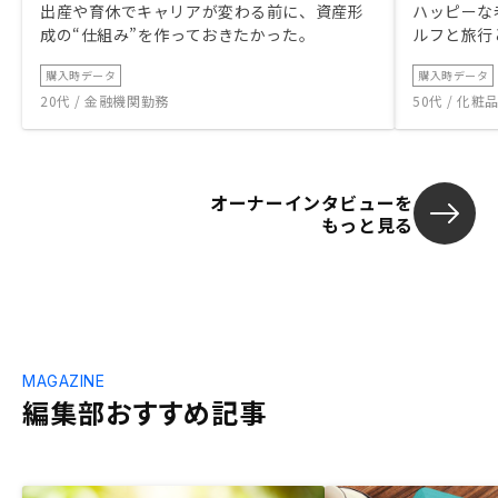
出産や育休でキャリアが変わる前に、資産形
ハッピーな
成の“仕組み”を作っておきたかった。
ルフと旅行
購入時データ
購入時データ
20代 / 金融機関勤務
50代 / 化
オーナーインタビューを
もっと見る
MAGAZINE
編集部おすすめ記事