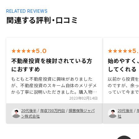
RELATED REVIEWS
関連する評判・口コミ
5.0
5
不動産投資を検討されている方
始めやすく
におすすめ
してくれる
もともと不動産投資に興味がありました
以前から投資
が、不動産投資のスキーム自体のメリデメ
のですが、余
から丁寧に説明いただきました。購入物件
っていて今ま
の提案の際にも、良し悪しも含めてフラッ
2023年02月14日
せんでした。 そこでRenosyに出会って、
トな視点でご提案いただけたのも好印象で
商品もすごく
20代後半
/
年収700万円台
/
損害保険ジャパ
20代後半
/
した。購入後のアフターケア(管理がアプ
リスクが低いと
ン株式会社
社
リ完結で便利/空室時の密な連携)がきちん
投資を行う人
と期待できるという点も大きかったです。