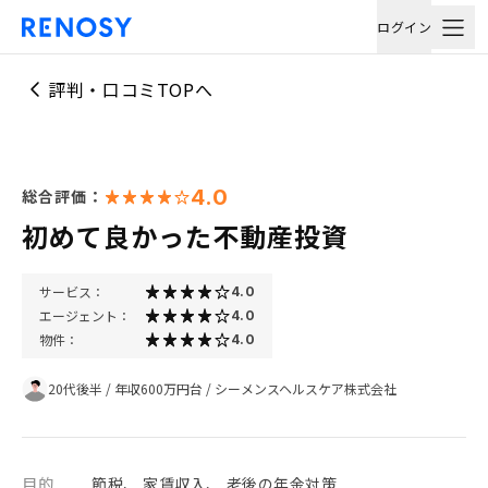
ログイン
評判・口コミTOPへ
4.0
総合評価：
初めて良かった不動産投資
サービス：
4.0
エージェント：
4.0
物件：
4.0
20代後半
/
年収600万円台
/
シーメンスヘルスケア株式会社
目的
節税、 家賃収入、 老後の年金対策