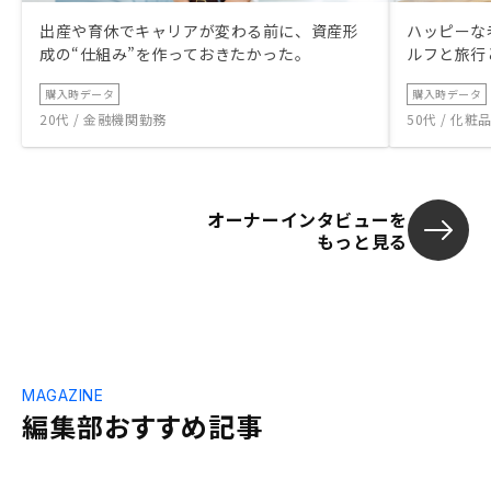
出産や育休でキャリアが変わる前に、資産形
ハッピーな
成の“仕組み”を作っておきたかった。
ルフと旅行
購入時データ
購入時データ
20代 / 金融機関勤務
50代 / 化
オーナーインタビューを
もっと見る
MAGAZINE
編集部おすすめ記事