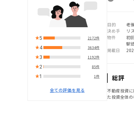
目的
老
決め手
リ
物件
初
5
2172件
駅徒
4
3634件
掲載日
20
3
1192件
2
85件
1
総評
1件
全ての評価を見る
不動産投資に
た投資全体の