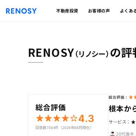
不動産投資
お客様の声
よくあ
RENOSY
の評
（リノシー）
総合評価：
総合評価
根本か
4.3
サービス：
回答数7084件（2026年08月現在）
20代後半