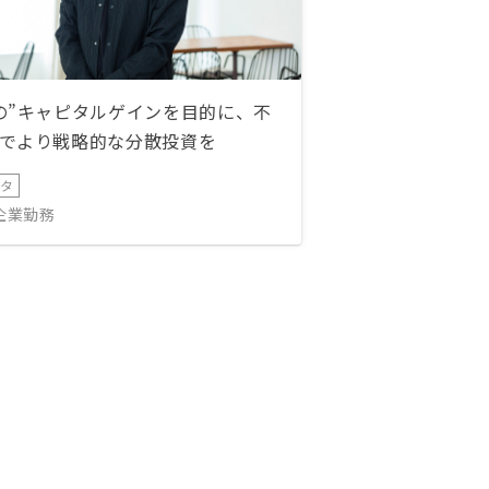
の”キャピタルゲインを目的に、不
でより戦略的な分散投資を
ータ
IT企業勤務