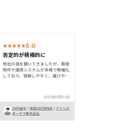
5.0
否定的が積極的に
他社の話を聞いてきましたが、取扱
物件や運用システムが多様で明確化
しており、理解しやすく、選びやす
かった点が良かった。 また、質問
にも的確な答えが返ってきたため安
心して契約まで行うことができたと
2025年03月11日
感じる。
20代後半
/
年収500万円台
/
アイリス
オーヤマ株式会社