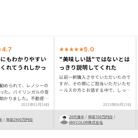
4.7
5.0
ーにもわかりやすい
"美味しい話"ではないとは
てくれてうれしかっ
っきり説明してくれた
以前一軒購入させていただいたので
すが、その際にご担当いただいたセ
勧められて、レノシーの
ールスの方とお話する中で、しっか
った。バイリンガルの営
りリスクについても説明していただ
助かりました。不動産投
き、安易な"美味しい話"という売り
いろいろ勉強させていた
2023年01月24日
2023年06月15日
文句を使われなかったことで、信頼
たいです！連絡も取りや
のおける方々だと感じました。その
20代後半
/
年収700万円台
/
も速いです。レノシーは
半
/
年収2900万円台
上でしっかり長期的な目線での収支
ANYCOLOR株式会社
スなのでとても便利だと
プランや、投資を行う目的を明らか
にして話していただいたので、購入