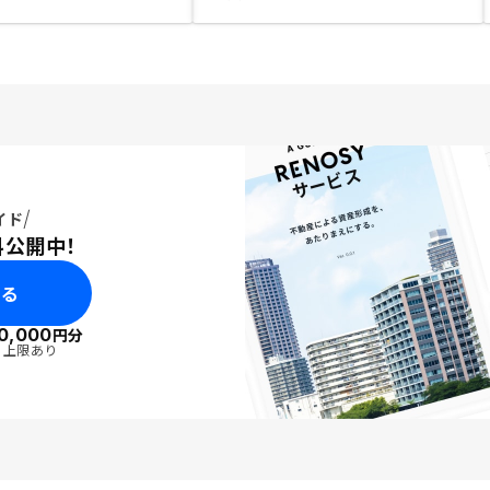
イド
料公開中！
みる
0,000
円分
・上限あり