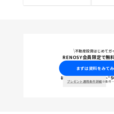
不動産投資はじめてガ
RENOSY会員限定で無
まずは資料をみて
※
初回面談で
ポイント
5
PayPay
プレゼント適用条件詳細
※条件