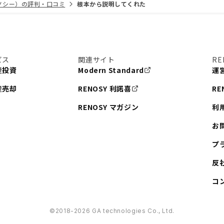
リノシー）の評判・口コミ
根本から説明してくれた
ビス
関連サイト
RE
産投資
Modern Standard
運
産売却
RENOSY 利諾喜
RE
RENOSY マガジン
利
お
プ
反
コ
©︎2018-2026 GA technologies Co., Ltd.