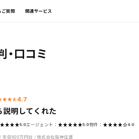
るご質問
関連サービス
判・口コミ
4.7
ら説明してくれた
エージェント：
物件：
5.0
5.0
4.0
/
年収400万円台
/
株式会社阪神住建