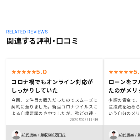
RELATED REVIEWS
関連する評判・口コミ
5.0
5
コロナ禍でもオンライン対応が
ローンをフ
しっかりしていた
たのがメリ
今回、２件目の購入だったのでスムーズに
少額の資金で
契約に至りました。新型コロナウイルスに
産投資を始め
よる自粛要請のさ中でしたが、殆どの連絡
いう自分のメ
や手続きをオンラインで行えて、感染リス
2020年08月14日
と思っていたの
クに対しても安心感がありました。そし
生命保険代わ
て、最終的な決め手はエージェントがしっ
も考えて購入
40代後半
/
年収600万円台
40代後半
/
かり向かい合ってくれている事でしょう