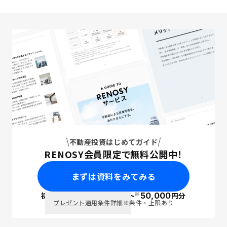
不動産投資はじめてガイド
RENOSY会員限定で無料公開中！
まずは資料をみてみる
※
初回面談で
ポイント
50,000
円分
PayPay
プレゼント適用条件詳細
※条件・上限あり