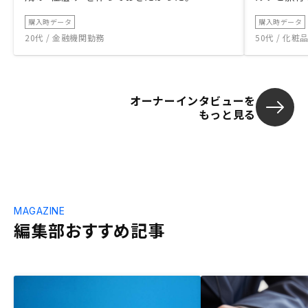
購入時データ
購入時データ
20代 / 金融機関勤務
50代 / 化
オーナーインタビューを
もっと見る
MAGAZINE
編集部おすすめ記事