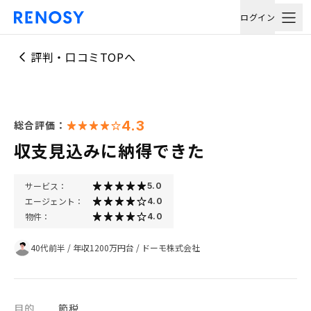
ログイン
評判・口コミTOPへ
4.3
総合評価：
収支見込みに納得できた
サービス：
5.0
エージェント：
4.0
物件：
4.0
40代前半
/
年収1200万円台
/
ドーモ株式会社
目的
節税