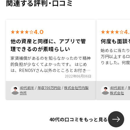
関連する評判・口コミ
4.0
4
他の資産と同様に、アプリで管
何度も面談
理できるのが素晴らしい
始めるに当たり
万円以上する
家賃補償があるのを知らなかったので精神
りました。何
的負担が少なくてよかったです。 はじめ
家賃収入でロ
は、RENOSYさん以外のところとお付き合
15000円く
いがあったのですが、担当者の切り返しの
2022年06月06日
ることができ
良い対応、また、こちらの要求を汲んで手
いと思いました
40代前半
/
年収700万円台
/
株式会社竹内製
40代前半
/
続きや、紹介をしていただき、すぐに決め
手頃な物件が
作所
株式会社
させていただきました。 人はよりけりだ
証してくれる
とは思いますが、１回目の面談で、物件紹
介があっても良いかなと思います。
40代の口コミをもっと見る