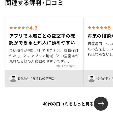
関連する評判・口コミ
4.3
5
アプリで地域ごとの空室率の確
将来の相談
認ができると知人に勧めやすい
資産運用につ
た不安をもっ
良い物件が選別されてることと、家賃保証
ればならない
があること。アプリで地域ごとの空室率が
悩んでいました
見れたら他の人に勧めやすいです。、
ますが、退職
2021年07月06日
保てないこと
自分たちで守
40代前半
/
年収1100万円台
40代前半
/
した。日本独
根本にありま
え方が変わり
うです。
40代の口コミをもっと見る