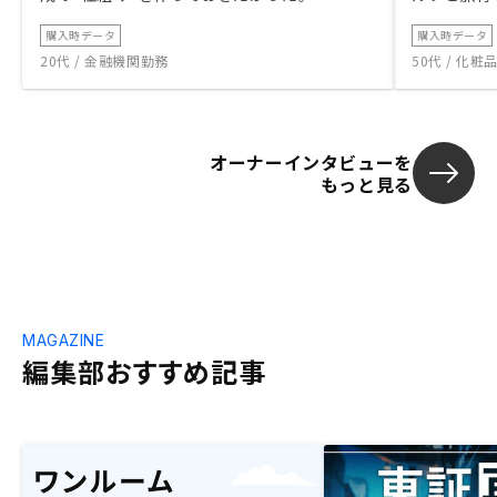
購入時データ
購入時データ
20代 / 金融機関勤務
50代 / 化
オーナーインタビューを
もっと見る
MAGAZINE
編集部おすすめ記事