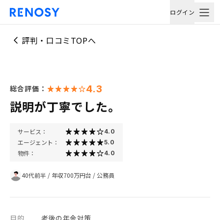
ログイン
評判・口コミTOPへ
4.3
総合評価：
説明が丁寧でした。
サービス：
4.0
エージェント：
5.0
物件：
4.0
40代前半
/
年収700万円台
/
公務員
目的
老後の年金対策