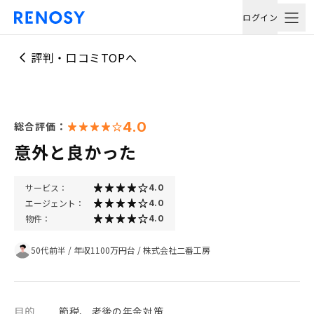
ログイン
評判・口コミTOPへ
4.0
総合評価：
意外と良かった
サービス：
4.0
エージェント：
4.0
物件：
4.0
50代前半
/
年収1100万円台
/
株式会社二番工房
目的
節税、 老後の年金対策