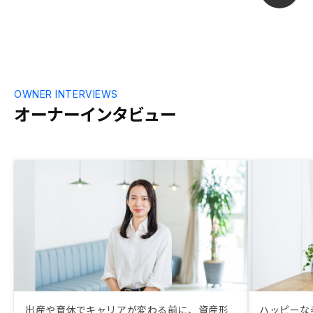
OWNER INTERVIEWS
オーナーインタビュー
出産や育休でキャリアが変わる前に、資産形
ハッピーな