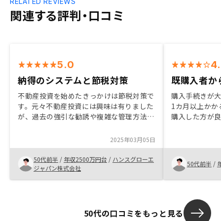
RELATED REVIEWS
関連する評判・口コミ
5.0
4
納得のシステムと節税対策
既購入者か
不動産投資を始めたきっかけは節税対策で
購入手続きが
す。元々不動産投資には興味は有りました
1カ月以上かか
が、過去の強引な勧誘や複雑な管理方法で
購入した方が良
躊躇していましたが、給与が一定額を超え
て、第三者の
てからの節税対策を検討していたことと、
てください。 
2025年03月05日
ほとんどの手続き・管理がデジタル化さ
物件は売れて
れ、透明化かれたRenosyのシステムを鑑
さい。
50代前半
/
年収2500万円台
/
ハンスグローエ
50代前半
/
みた時に、今からでも始めるべきと考え始
ジャパン株式会社
めました。
50代の口コミをもっと見る