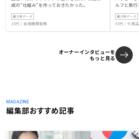
成の“仕組み”を作っておきたかった。
ルフと旅行
購入時データ
購入時データ
20代 / 金融機関勤務
50代 / 化
オーナーインタビューを
もっと見る
MAGAZINE
編集部おすすめ記事