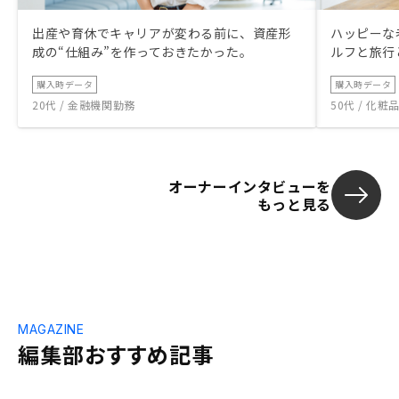
出産や育休でキャリアが変わる前に、資産形
ハッピーな
成の“仕組み”を作っておきたかった。
ルフと旅行
購入時データ
購入時データ
20代 / 金融機関勤務
50代 / 化
オーナーインタビューを
もっと見る
MAGAZINE
編集部おすすめ記事