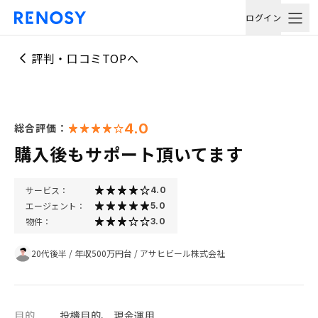
ログイン
評判・口コミTOPへ
4.0
総合評価：
購入後もサポート頂いてます
サービス：
4.0
エージェント：
5.0
物件：
3.0
20代後半
/
年収500万円台
/
アサヒビール株式会社
目的
投機目的、 現金運用