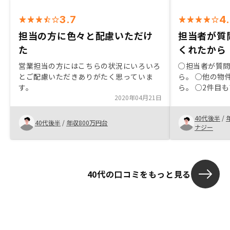
3.7
4
担当の方に色々と配慮いただけ
担当者が質
た
くれたから
営業担当の方にはこちらの状況にいろいろ
○担当者が質
とご配慮いただきありがたく思っていま
ら。 ○他の物
す。
ら。 ○2件目
2020年04月21日
から。 ○身近
かったから。 
40代後半
/
たかったから。
40代後半
/
年収800万円台
ナジー
価値を付けて 
たいと思う物
す
40代の口コミをもっと見る