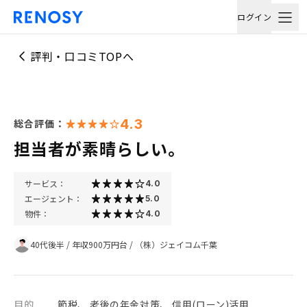
ログイン
評判・口コミTOPへ
4.3
総合評価：
担当者が素晴らしい。
サービス：
4.0
エージェント：
5.0
物件：
4.0
40代後半
/
年収900万円台
/
（株）ジェイコム千葉
目的
節税、 老後の年金対策、 信用(ローン)活用