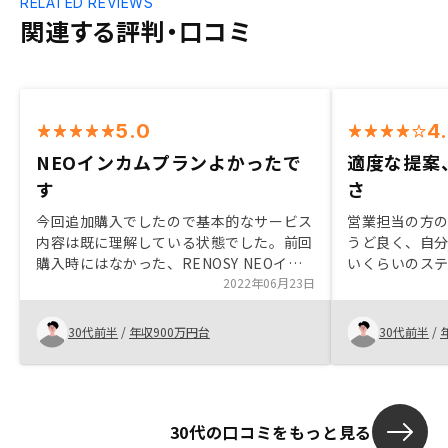
RELATED REVIEWS
関連する評判・口コミ
5.0
4
NEOインカムプランよかったで
適度な提案
す
さ
今回追加購入でしたので基本的なサービス
営業担当の方
内容は既に理解している状態でした。前回
うど良く、自
購入時にはなかった、RENOSY NEOイン
いくらいのステ
カムプランサービスが始まりより賃貸運用
2022年06月23日
用を始める前
が可視化された状態となるため良いサービ
しかなかった
スだと思いました。RENOSY確定申告利用
明で懸念点な
30代前半
/
年収900万円台
30代前半
/
時の写真読み取り精度が悪く返済予定表が
結局手入力になってしまったので来年の確
定申告時期までには精度が良くなっている
といいなと思いました。またアプリで自動
30代の口コミをもっと見る
計算してくれている箇所が分かりづらいの