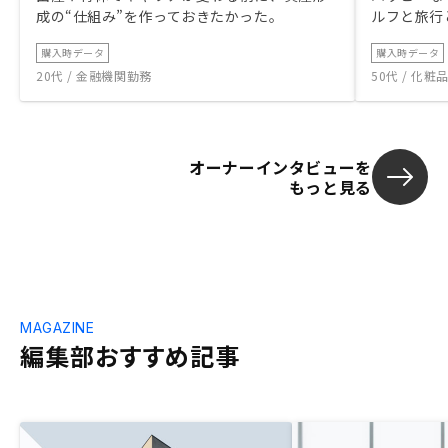
成の“仕組み”を作っておきたかった。
ルフと旅行
購入時データ
購入時データ
20代 / 金融機関勤務
50代 / 化
オーナーインタビューを
もっと見る
MAGAZINE
編集部おすすめ記事